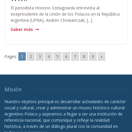
El periodista Honorio Szelagowski entrevista al
vicepresidente de la Unión de los Polacos en la República
Argentina (UPRA), Andrés Chowanczak, [...]
Saber más
Pages:
1
2
3
4
5
6
7
8
9
»
Misión
Nuestro objetivo principal es desarrollar actividades de carácter
social y cultural, crear y administrar un museo histórico cultural
Argentino-Polaco y aspiramos a llegar a ser una institución de
referencia nacional, que comunique y refleje la realidad
histórica, a través de un diálogo plural con la comunidad en