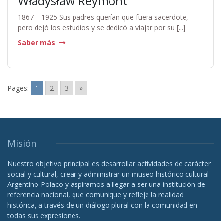
Władysław Reymont
1867 – 1925 Sus padres querían que fuera sacerdote,
pero dejó los estudios y se dedicó a viajar por su [...]
Saber más
Pages:
1
2
3
»
Misión
Nuestro objetivo principal es desarrollar actividades de carácter
social y cultural, crear y administrar un museo histórico cultural
Argentino-Polaco y aspiramos a llegar a ser una institución de
referencia nacional, que comunique y refleje la realidad
histórica, a través de un diálogo plural con la comunidad en
todas sus expresiones.