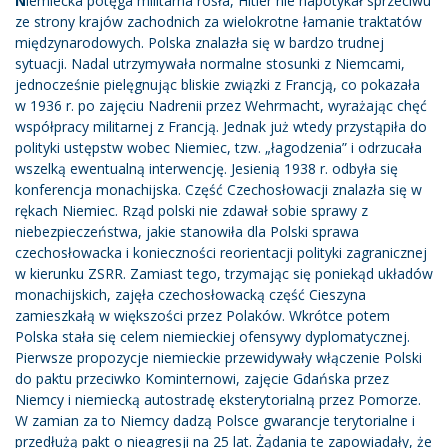
N
iemiecka potęga militarna rosła, Hitler nie napotykał sprzeciwu
ze strony krajów zachodnich za wielokrotne łamanie traktatów
międzynarodowych. Polska znalazła się w bardzo trudnej
sytuacji. Nadal utrzymywała normalne stosunki z Niemcami,
jednocześnie pielęgnując bliskie związki z Francją, co pokazała
w 1936 r. po zajęciu Nadrenii przez Wehrmacht, wyrażając chęć
współpracy militarnej z Francją. Jednak już wtedy przystąpiła do
polityki ustępstw wobec Niemiec, tzw. „łagodzenia” i odrzucała
wszelką ewentualną interwencję. Jesienią 1938 r. odbyła się
konferencja monachijska. Część Czechosłowacji znalazła się w
rękach Niemiec. Rząd polski nie zdawał sobie sprawy z
niebezpieczeństwa, jakie stanowiła dla Polski sprawa
czechosłowacka i konieczności reorientacji polityki zagranicznej
w kierunku ZSRR. Zamiast tego, trzymając się poniekąd układów
monachijskich, zajęła czechosłowacką część Cieszyna
zamieszkałą w większości przez Polaków. Wkrótce potem
Polska stała się celem niemieckiej ofensywy dyplomatycznej.
Pierwsze propozycje niemieckie przewidywały włączenie Polski
do paktu przeciwko Kominternowi, zajęcie Gdańska przez
Niemcy i niemiecką autostradę eksterytorialną przez Pomorze.
W zamian za to Niemcy dadzą Polsce gwarancje terytorialne i
przedłużą pakt o nieagresji na 25 lat. Żądania te zapowiadały, że