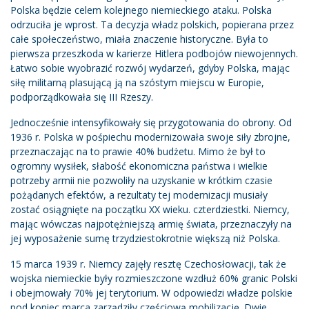
Polska będzie celem kolejnego niemieckiego ataku. Polska
odrzuciła je wprost. Ta decyzja władz polskich, popierana przez
całe społeczeństwo, miała znaczenie historyczne. Była to
pierwsza przeszkoda w karierze Hitlera podbojów niewojennych.
Łatwo sobie wyobrazić rozwój wydarzeń, gdyby Polska, mając
siłę militarną plasującą ją na szóstym miejscu w Europie,
podporządkowała się III Rzeszy.
Jednocześnie intensyfikowały się przygotowania do obrony. Od
1936 r. Polska w pośpiechu modernizowała swoje siły zbrojne,
przeznaczając na to prawie 40% budżetu. Mimo że był to
ogromny wysiłek, słabość ekonomiczna państwa i wielkie
potrzeby armii nie pozwoliły na uzyskanie w krótkim czasie
pożądanych efektów, a rezultaty tej modernizacji musiały
zostać osiągnięte na początku XX wieku. czterdziestki. Niemcy,
mając wówczas najpotężniejszą armię świata, przeznaczyły na
jej wyposażenie sumę trzydziestokrotnie większą niż Polska.
15 marca 1939 r. Niemcy zajęły resztę Czechosłowacji, tak że
wojska niemieckie były rozmieszczone wzdłuż 60% granic Polski
i obejmowały 70% jej terytorium. W odpowiedzi władze polskie
pod koniec marca zarządziły częściową mobilizację. Dwie