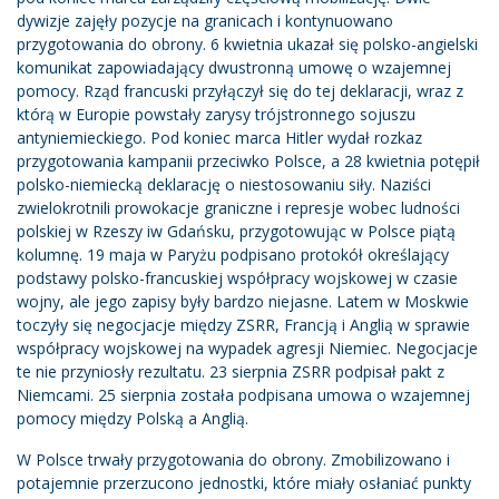
dywizje zajęły pozycje na granicach i kontynuowano
przygotowania do obrony. 6 kwietnia ukazał się polsko-angielski
komunikat zapowiadający dwustronną umowę o wzajemnej
pomocy. Rząd francuski przyłączył się do tej deklaracji, wraz z
którą w Europie powstały zarysy trójstronnego sojuszu
antyniemieckiego. Pod koniec marca Hitler wydał rozkaz
przygotowania kampanii przeciwko Polsce, a 28 kwietnia potępił
polsko-niemiecką deklarację o niestosowaniu siły. Naziści
zwielokrotnili prowokacje graniczne i represje wobec ludności
polskiej w Rzeszy iw Gdańsku, przygotowując w Polsce piątą
kolumnę. 19 maja w Paryżu podpisano protokół określający
podstawy polsko-francuskiej współpracy wojskowej w czasie
wojny, ale jego zapisy były bardzo niejasne. Latem w Moskwie
toczyły się negocjacje między ZSRR, Francją i Anglią w sprawie
współpracy wojskowej na wypadek agresji Niemiec. Negocjacje
te nie przyniosły rezultatu. 23 sierpnia ZSRR podpisał pakt z
Niemcami. 25 sierpnia została podpisana umowa o wzajemnej
pomocy między Polską a Anglią.
W Polsce trwały przygotowania do obrony. Zmobilizowano i
potajemnie przerzucono jednostki, które miały osłaniać punkty