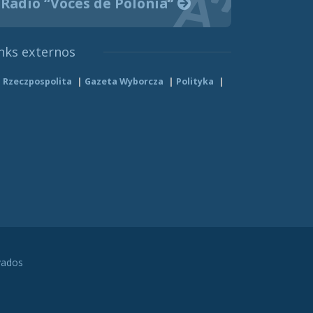
Radio “Voces de Polonia”
nks externos
Rzeczpospolita
Gazeta Wyborcza
Polityka
vados