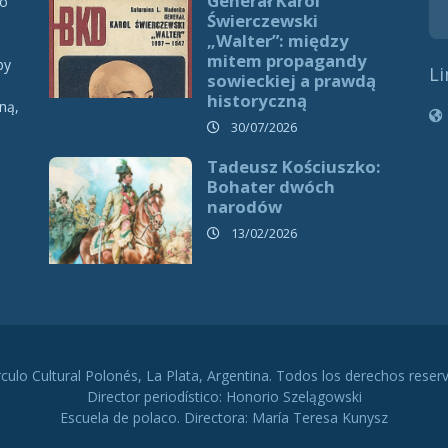
Generał Karol
 o
Świerczewski
„Walter”: między
mitem propagandy
by
Li
sowieckiej a prawdą
historyczną
ną,
h
30/07/2026
Tadeusz Kościuszko:
Bohater dwóch
narodów
13/02/2026
rculo Cultural Polonés, La Plata, Argentina. Todos los derechos reser
Director periodístico: Honorio Szelągowski
Escuela de polaco. Directora: María Teresa Kunysz