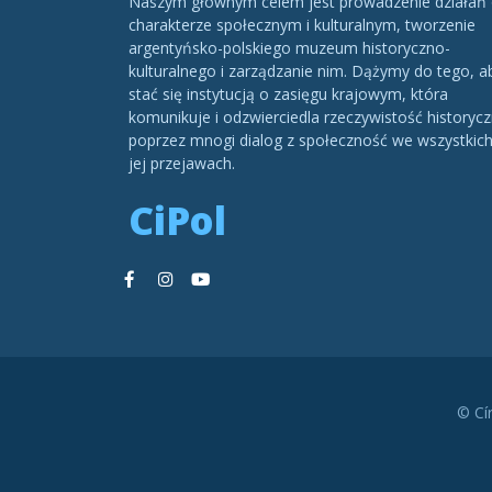
Naszym głównym celem jest prowadzenie działań
charakterze społecznym i kulturalnym, tworzenie
argentyńsko-polskiego muzeum historyczno-
kulturalnego i zarządzanie nim. Dążymy do tego, a
stać się instytucją o zasięgu krajowym, która
komunikuje i odzwierciedla rzeczywistość historycz
poprzez mnogi dialog z społeczność we wszystkic
jej przejawach.
CiPol
© Cí