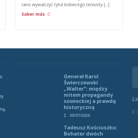
rano wywalczyć tytuł kobiecego tenisisty [...]
Saber más
Generał Karol
 o
Świerczewski
„Walter”: między
mitem propagandy
by
Li
sowieckiej a prawdą
historyczną
ną,
h
30/07/2026
Tadeusz Kościuszko:
Bohater dwóch