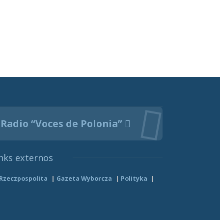
Radio “Voces de Polonia”
nks externos
Rzeczpospolita
Gazeta Wyborcza
Polityka