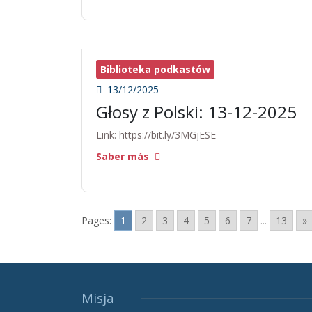
Biblioteka podkastów
13/12/2025
Głosy z Polski: 13-12-2025
Link: https://bit.ly/3MGjESE
Saber más
Pages:
1
2
3
4
5
6
7
...
13
»
Misja