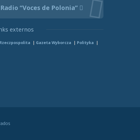
Radio “Voces de Polonia”
nks externos
Rzeczpospolita
Gazeta Wyborcza
Polityka
vados