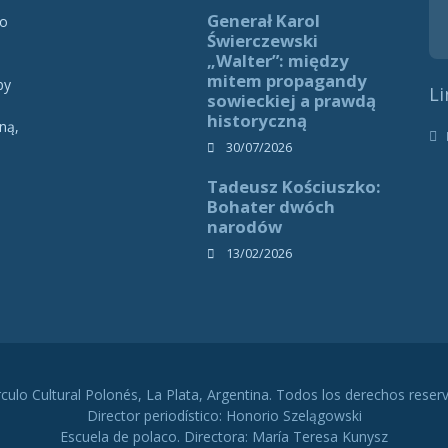
Generał Karol
 o
Świerczewski
„Walter”: między
mitem propagandy
by
Li
sowieckiej a prawdą
historyczną
ną,
h
30/07/2026
Tadeusz Kościuszko:
Bohater dwóch
narodów
13/02/2026
rculo Cultural Polonés, La Plata, Argentina. Todos los derechos reser
Director periodístico: Honorio Szelągowski
Escuela de polaco. Directora: María Teresa Kunysz