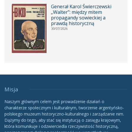
Generał Karol Świerczewski
„Walter”: między mitem
propagandy sowieckiej a
prawdą historyczną
30/07/2026
Misja
Naszym głównym celem jest prowadzenie działań o
charakterze społecznym i kulturalnym, tworzenie argentyńsko-
polskiego muzeum historyczno-kulturalnego i zarządzanie nim.
Dążymy do tego, aby stać się instytucją o zasięgu krajowym,
która komunikuje i odzwierciedla rzeczywistość historyczną,