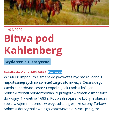
11/04/2020
Bitwa pod
Kahlenberg
Wydarzenia Historyczne
Batalla-de-Viena-1683-2019-2
Descarga
W 1683 r. Imperium Osmańskie (wówczas być może jedno z
najpotężniejszych na świecie) zagroziło inwazją Cesarskiego
Wiednia. Zarówno cesarz Leopold I, jak i polski król Jan III
Sobieski zostali poinformowani o przygotowaniach osmańskich
do wojny. 1 kwietnia 1683 r. Podpisali sojusz, w którym obiecali
sobie wzajemną pomoc w przypadku agresji ze strony Turków.
Sobieski dotrzymał swojego zobowiązania. Szacuje się, że