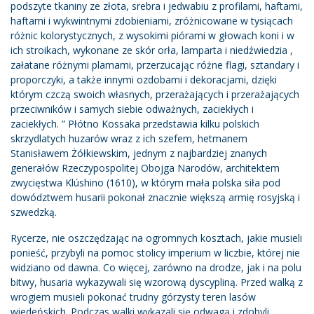
podszyte tkaniny ze złota, srebra i jedwabiu z profilami, haftami,
haftami i wykwintnymi zdobieniami, zróżnicowane w tysiącach
różnic kolorystycznych, z wysokimi piórami w głowach koni i w
ich stroikach, wykonane ze skór orła, lamparta i niedźwiedzia ,
załatane różnymi plamami, przerzucając różne flagi, sztandary i
proporczyki, a także innymi ozdobami i dekoracjami, dzięki
którym czczą swoich własnych, przerażających i przerażających
przeciwników i samych siebie odważnych, zaciekłych i
zaciekłych. ” Płótno Kossaka przedstawia kilku polskich
skrzydlatych huzarów wraz z ich szefem, hetmanem
Stanisławem Żółkiewskim, jednym z najbardziej znanych
generałów Rzeczypospolitej Obojga Narodów, architektem
zwycięstwa Klúshino (1610), w którym mała polska siła pod
dowództwem husarii pokonał znacznie większą armię rosyjską i
szwedzką.
Rycerze, nie oszczędzając na ogromnych kosztach, jakie musieli
ponieść, przybyli na pomoc stolicy imperium w liczbie, której nie
widziano od dawna. Co więcej, zarówno na drodze, jak i na polu
bitwy, husaria wykazywali się wzorową dyscypliną. Przed walką z
wrogiem musieli pokonać trudny górzysty teren lasów
wiedeńskich. Podczas walki wykazali się odwagą i zdobyli