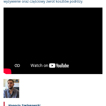
wyżywienie oraz częściowy zwrot kosztów podróży.
Honorio Szelagowski