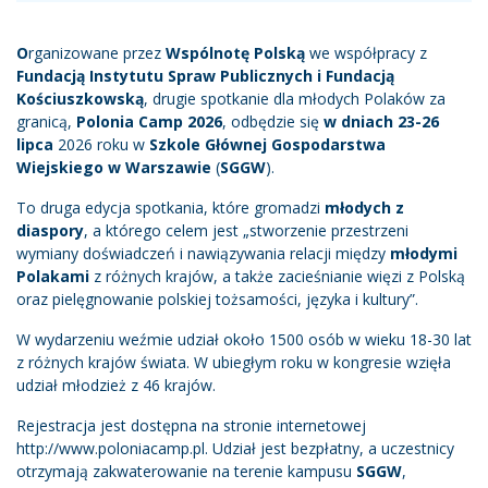
O
rganizowane przez
Wspólnotę Polską
we współpracy z
Fundacją Instytutu Spraw Publicznych i Fundacją
Kościuszkowską
, drugie spotkanie dla młodych Polaków za
granicą,
Polonia Camp 2026
, odbędzie się
w dniach 23-26
lipca
2026 roku w
Szkole Głównej Gospodarstwa
Wiejskiego w Warszawie
(
SGGW
).
To druga edycja spotkania, które gromadzi
młodych
z
diaspory
, a którego celem jest „stworzenie przestrzeni
wymiany doświadczeń i nawiązywania relacji między
młodymi
Polakami
z różnych krajów, a także zacieśnianie więzi z Polską
oraz pielęgnowanie polskiej tożsamości, języka i kultury”.
W wydarzeniu weźmie udział około 1500 osób w wieku 18-30 lat
z różnych krajów świata. W ubiegłym roku w kongresie wzięła
udział młodzież z 46 krajów.
Rejestracja jest dostępna na stronie internetowej
http://www.poloniacamp.pl. Udział jest bezpłatny, a uczestnicy
otrzymają zakwaterowanie na terenie kampusu
SGGW
,