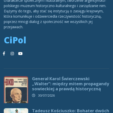
charakterze społecznym i kulturalnym, tworzenie argentyńsko-
polskiego muzeum historyczno-kulturalnego i zarządzanie nim.
Dążymy do tego, aby stać się instytucją o zasięgu krajowym,
która komunikuje i odzwierciedla rzeczywistość historyczną,
poprzez mnogi dialog z społeczność we wszystkich jej
przejawach.
CiPol
Generał Karol Świerczewski
„Walter”: między mitem propagandy
sowieckiej a prawdą historyczną
30/07/2026
Tadeusz Kościuszko: Bohater dwóch