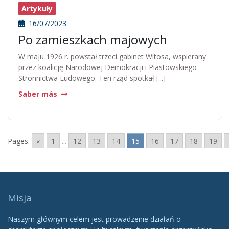
Artykuły
16/07/2023
Po zamieszkach majowych
W maju 1926 r. powstał trzeci gabinet Witosa, wspierany
przez koalicję Narodowej Demokracji i Piastowskiego
Stronnictwa Ludowego. Ten rząd spotkał [...]
Saber más
Pages:
«
1
...
12
13
14
15
16
17
18
19
Misja
Naszym głównym celem jest prowadzenie działań o