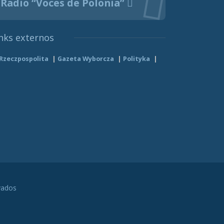
Radio “Voces de Polonia”
nks externos
Rzeczpospolita
Gazeta Wyborcza
Polityka
vados