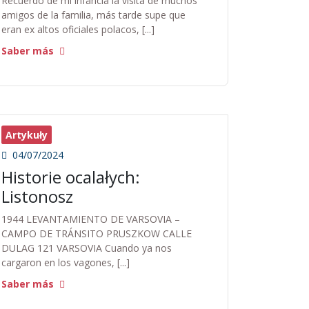
Recuerdo de mi infancia la visita de muchos
amigos de la familia, más tarde supe que
eran ex altos oficiales polacos, [...]
Saber más
Artykuły
04/07/2024
Historie ocalałych:
Listonosz
1944 LEVANTAMIENTO DE VARSOVIA –
CAMPO DE TRÁNSITO PRUSZKOW CALLE
DULAG 121 VARSOVIA Cuando ya nos
cargaron en los vagones, [...]
Saber más