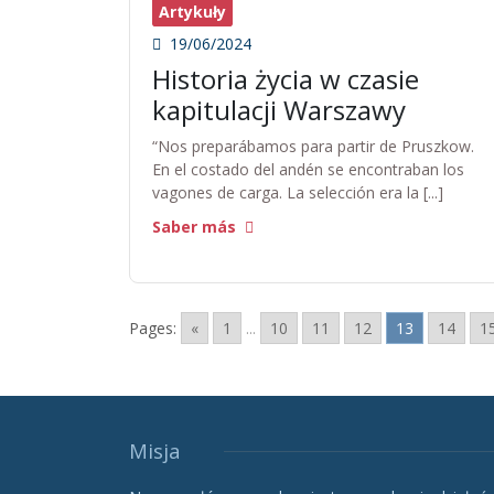
Artykuły
19/06/2024
Historia życia w czasie
kapitulacji Warszawy
“Nos preparábamos para partir de Pruszkow.
En el costado del andén se encontraban los
vagones de carga. La selección era la [...]
Saber más
Pages:
«
1
...
10
11
12
13
14
1
Misja