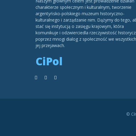
Naszym głównym celem jest prowadzenie działań
charakterze społecznym i kulturalnym, tworzenie
argentyńsko-polskiego muzeum historyczno-
kulturalnego i zarządzanie nim. Dążymy do tego, a
stać się instytucją o zasięgu krajowym, która
komunikuje i odzwierciedla rzeczywistość historycz
poprzez mnogi dialog z społeczność we wszystkic
jej przejawach.
CiPol
© Cí