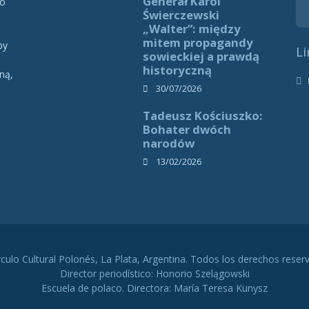
Generał Karol
 o
Świerczewski
„Walter”: między
mitem propagandy
by
Li
sowieckiej a prawdą
historyczną
ną,
h
30/07/2026
Tadeusz Kościuszko:
Bohater dwóch
narodów
13/02/2026
rculo Cultural Polonés, La Plata, Argentina. Todos los derechos reser
Director periodístico: Honorio Szelągowski
Escuela de polaco. Directora: María Teresa Kunysz