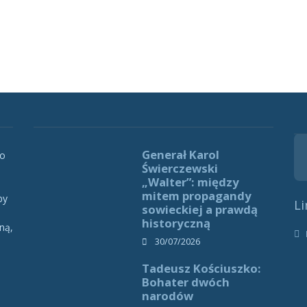
Generał Karol
 o
Świerczewski
„Walter”: między
mitem propagandy
by
Li
sowieckiej a prawdą
historyczną
ną,
h
30/07/2026
Tadeusz Kościuszko:
Bohater dwóch
narodów