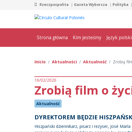
Rzeczpospolita
Gazeta Wyborcza
Polityka
Strona główna
Kim jesteśmy
Język polski
Inicio
Aktualności
Aktualność
Zrobią fil
16/02/2020
Zrobią film o ży
Aktualność
DYREKTOREM BĘDZIE HISZPAŃSK
Hiszpański dziennikarz, pisarz i reżyser, José Ma