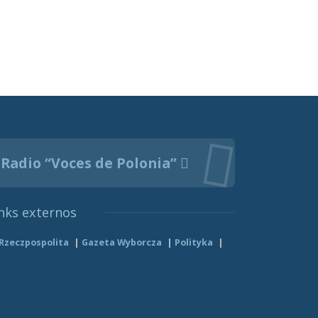
Radio “Voces de Polonia”
nks externos
Rzeczpospolita
Gazeta Wyborcza
Polityka