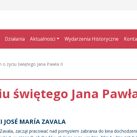
Działania
Aktualności
Wydarzenia Historyczne
Konta
m o życiu świętego Jana Pawła II
ciu świętego Jana Pawła
I JOSÉ MARÍA ZAVALA
ría Zavala, zaczął pracować nad pomysłem zabrania do kina dochodzen