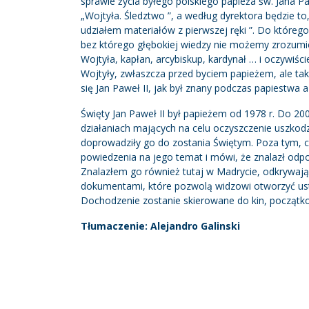
sprawie życia byłego polskiego papieża św. Jana P
„Wojtyła. Śledztwo ”, a według dyrektora będzie to„ 
udziałem materiałów z pierwszej ręki ”. Do którego 
bez którego głębokiej wiedzy nie możemy zrozumieć
Wojtyła, kapłan, arcybiskup, kardynał … i oczywiśc
Wojtyły, zwłaszcza przed byciem papieżem, ale tak
się Jan Paweł II, jak był znany podczas papiestwa a
Święty Jan Paweł II był papieżem od 1978 r. Do 2005
działaniach mających na celu oczyszczenie uszkod
doprowadziły go do zostania Świętym. Poza tym, co
powiedzenia na jego temat i mówi, że znalazł odp
Znalazłem go również tutaj w Madrycie, odkrywając
dokumentami, które pozwolą widzowi otworzyć ust
Dochodzenie zostanie skierowane do kin, początko
Tłumaczenie: Alejandro Galinski