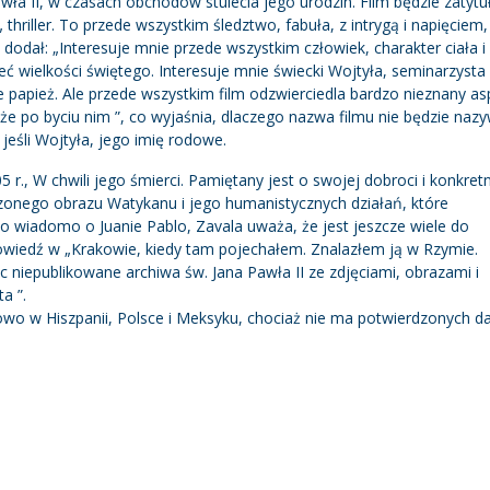
awła II, w czasach obchodów stulecia jego urodzin. Film będzie zatyt
thriller. To przede wszystkim śledztwo, fabuła, z intrygą i napięciem,
dodał: „Interesuje mnie przede wszystkim człowiek, charakter ciała i 
 wielkości świętego. Interesuje mnie świecki Wojtyła, seminarzysta
ie papież. Ale przede wszystkim film odzwierciedla bardzo nieznany as
że po byciu nim ”, co wyjaśnia, dlaczego nazwa filmu nie będzie naz
 jeśli Wojtyła, jego imię rodowe.
 r., W chwili jego śmierci. Pamiętany jest o swojej dobroci i konkret
zonego obrazu Watykanu i jego humanistycznych działań, które
 wiadomo o Juanie Pablo, Zavala uważa, że ​​jest jeszcze wiele do
owiedź w „Krakowie, kiedy tam pojechałem. Znalazłem ją w Rzymie.
 niepublikowane archiwa św. Jana Pawła II ze zdjęciami, obrazami i
a ”.
wo w Hiszpanii, Polsce i Meksyku, chociaż nie ma potwierdzonych da