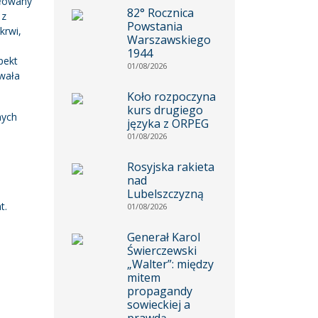
ułowany
82° Rocznica
 z
Powstania
krwi,
Warszawskiego
1944
pekt
01/08/2026
ywała
Koło rozpoczyna
kurs drugiego
nych
języka z ORPEG
01/08/2026
Rosyjska rakieta
nad
Lubelszczyzną
t.
01/08/2026
Generał Karol
Świerczewski
„Walter”: między
mitem
propagandy
sowieckiej a
prawdą