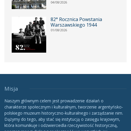
04/08/2026
82° Rocznica Powstania
Warszawskiego 1944
01/08/2026
Misja
Naszym głównym celem jest prowadzenie działań o
charakterze społecznym i kulturalnym, tworzenie argentyńsko-
polskiego muzeum historyczno-kulturalnego i zarządzanie nim.
Dążymy do tego, aby stać się instytucją o zasięgu krajowym,
która komunikuje i odzwierciedla rzeczywistość historyczną,