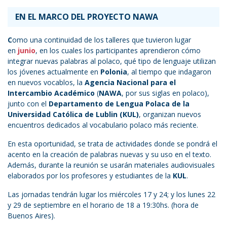
EN EL MARCO DEL PROYECTO NAWA
C
omo una continuidad de los talleres que tuvieron lugar
en
junio
, en los cuales los participantes aprendieron cómo
integrar nuevas palabras al polaco, qué tipo de lenguaje utilizan
los jóvenes actualmente en
Polonia
, al tiempo que indagaron
en nuevos vocablos, la
Agencia Nacional para el
Intercambio Académico
(
NAWA
, por sus siglas en polaco),
junto con el
Departamento de Lengua Polaca de la
Universidad Católica de Lublin (KUL)
, organizan nuevos
encuentros dedicados al vocabulario polaco más reciente.
En esta oportunidad, se trata de actividades donde se pondrá el
acento en la creación de palabras nuevas y su uso en el texto.
Además, durante la reunión se usarán materiales audiovisuales
elaborados por los profesores y estudiantes de la
KUL
.
Las jornadas tendrán lugar los miércoles 17 y 24; y los lunes 22
y 29 de septiembre en el horario de 18 a 19:30hs. (hora de
Buenos Aires).