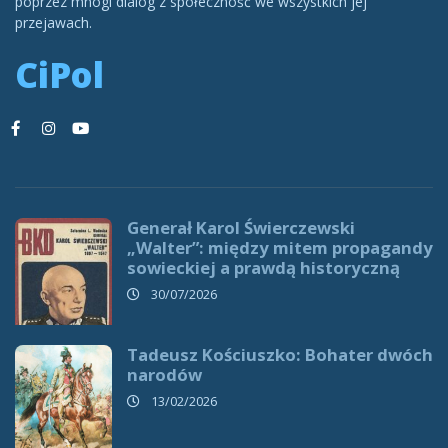
poprzez mnogi dialog z społeczność we wszystkich jej
przejawach.
CiPol
Generał Karol Świerczewski
„Walter”: między mitem propagandy
sowieckiej a prawdą historyczną
30/07/2026
Tadeusz Kościuszko: Bohater dwóch
narodów
13/02/2026