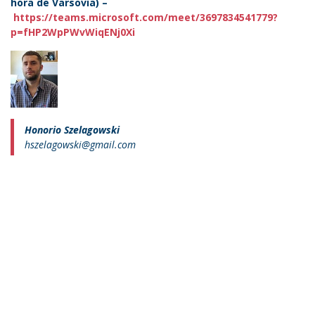
hora de Varsovia) –
https://teams.microsoft.com/meet/3697834541779?
p=fHP2WpPWvWiqENj0Xi
Honorio Szelagowski
hszelagowski@gmail.com