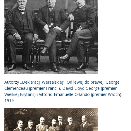
Autorzy „Deklaracji Wersalskiej”. Od lewej do prawej: George
Clemenceau (premier Francji), David Lloyd George (premier
Wielkiej Brytanii) i Vittorio Emanuelle Orlando (premier Włoch).
1919.