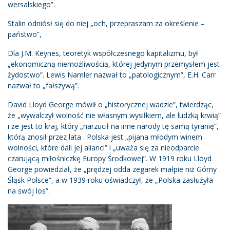
wersalskiego”.
Stalin odniósł się do niej „och, przepraszam za określenie –
państwo”,
Dla J.M. Keynes, teoretyk współczesnego kapitalizmu, był
„ekonomiczną niemożliwością, której jedynym przemysłem jest
żydostwo”. Lewis Namler nazwał to „patologicznym”, E.H. Carr
nazwał to „fałszywą”.
David Lloyd George mówił o „historycznej wadzie”, twierdząc,
że „wywalczył wolność nie własnym wysiłkiem, ale ludzką krwią”
i że jest to kraj, który „narzucił na inne narody tę samą tyranię”,
którą znosił przez lata . Polska jest „pijana młodym winem
wolności, które dali jej alianci” i „uważa się za nieodparcie
czarującą miłośniczkę Europy Środkowej”. W 1919 roku Lloyd
George powiedział, że „prędzej odda zegarek małpie niż Górny
Śląsk Polsce”, a w 1939 roku oświadczył, że „Polska zasłużyła
na swój los”.