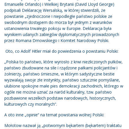
Emanuelle Orlando) i Wielkiej Brytanii (David Lloyd George)
podpisali Deklarację Wersalską, w której stwierdzili, że
powstanie „zjednoczone i niepodległe państwo polskie ze
swobodnym dostępem do morza był jednym z warunków
ustanowienia trwałego pokoju w Europie. Deklaracja była
wynikiem udanych zabiegów dyplomatycznych prowadzonych
przez Romana Dmowskiego i Komitet Narodowy Polski.
Oto, co Adolf Hitler miał do powiedzenia o powstaniu Polski:
„Polska to państwo, które wyrosło z krwi niezliczonych pułków,
państwo zbudowane na sile i rządzone pałkami policjantów i
żołnierzy, państwo śmieszne, w którym sadystyczne bestie
wyzwalają swoje złe instynkty, państwo sztucznie pomyślane,
ulubione spokojne małe pies demokracji zachodnich, którego w
ogóle nie można uznać za naród kulturalny, tzw. państwo
pozbawione wszelkich podstaw narodowych, historycznych,
kulturowych czy moralnych”.
A oto inne „opinie” na temat powstania wolnej Polski:
Mołotow nazwał ją „potwornym bękartem (bękartem) traktatu