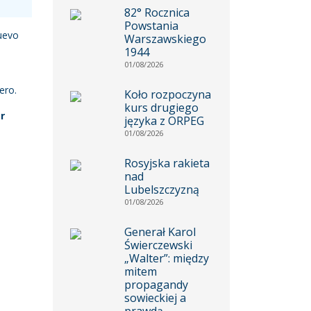
82° Rocznica
Powstania
nuevo
Warszawskiego
1944
01/08/2026
ero.
Koło rozpoczyna
kurs drugiego
r
języka z ORPEG
01/08/2026
Rosyjska rakieta
nad
Lubelszczyzną
01/08/2026
Generał Karol
Świerczewski
„Walter”: między
mitem
propagandy
sowieckiej a
prawdą