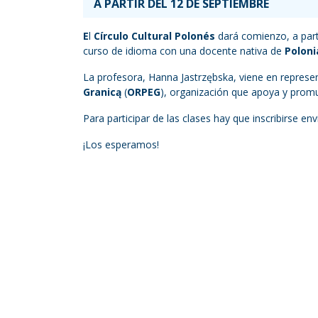
A PARTIR DEL 12 DE SEPTIEMBRE
E
l
Círculo Cultural Polonés
dará comienzo, a parti
curso de idioma con una docente nativa de
Poloni
La profesora, Hanna Jastrzębska, viene en represe
Granicą
(
ORPEG
), organización que apoya y promu
Para participar de las clases hay que inscribirse en
¡Los esperamos!