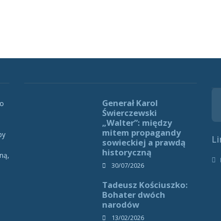
Generał Karol
 o
Świerczewski
„Walter”: między
mitem propagandy
by
Li
sowieckiej a prawdą
historyczną
ną,
h
30/07/2026
Tadeusz Kościuszko:
Bohater dwóch
narodów
13/02/2026