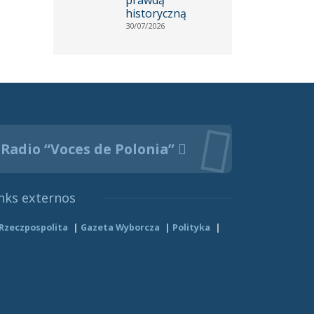
historyczną
30/07/2026
Radio “Voces de Polonia”
nks externos
Rzeczpospolita
Gazeta Wyborcza
Polityka