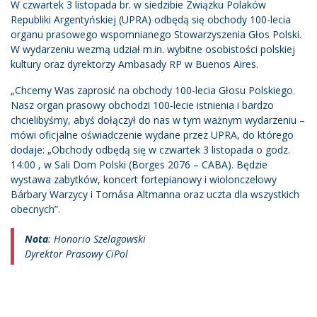
W czwartek 3 listopada br. w siedzibie Związku Polaków
Republiki Argentyńskiej (UPRA) odbędą się obchody 100-lecia
organu prasowego wspomnianego Stowarzyszenia Głos Polski.
W wydarzeniu wezmą udział m.in. wybitne osobistości polskiej
kultury oraz dyrektorzy Ambasady RP w Buenos Aires.
„Chcemy Was zaprosić na obchody 100-lecia Głosu Polskiego.
Nasz organ prasowy obchodzi 100-lecie istnienia i bardzo
chcielibyśmy, abyś dołączył do nas w tym ważnym wydarzeniu –
mówi oficjalne oświadczenie wydane przez UPRA, do którego
dodaje: „Obchody odbędą się w czwartek 3 listopada o godz.
14:00 , w Sali Dom Polski (Borges 2076 – CABA). Będzie
wystawa zabytków, koncert fortepianowy i wiolonczelowy
Bárbary Warzycy i Tomása Altmanna oraz uczta dla wszystkich
obecnych”.
Nota
: Honorio Szelagowski
Dyrektor Prasowy CiPol