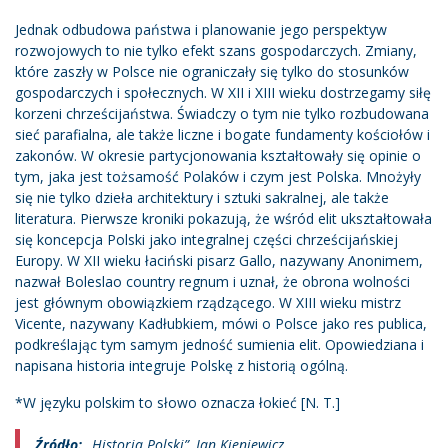
Jednak odbudowa państwa i planowanie jego perspektyw
rozwojowych to nie tylko efekt szans gospodarczych. Zmiany,
które zaszły w Polsce nie ograniczały się tylko do stosunków
gospodarczych i społecznych. W XII i XIII wieku dostrzegamy siłę
korzeni chrześcijaństwa. Świadczy o tym nie tylko rozbudowana
sieć parafialna, ale także liczne i bogate fundamenty kościołów i
zakonów. W okresie partycjonowania kształtowały się opinie o
tym, jaka jest tożsamość Polaków i czym jest Polska. Mnożyły
się nie tylko dzieła architektury i sztuki sakralnej, ale także
literatura. Pierwsze kroniki pokazują, że wśród elit ukształtowała
się koncepcja Polski jako integralnej części chrześcijańskiej
Europy. W XII wieku łaciński pisarz Gallo, nazywany Anonimem,
nazwał Boleslao country regnum i uznał, że obrona wolności
jest głównym obowiązkiem rządzącego. W XIII wieku mistrz
Vicente, nazywany Kadłubkiem, mówi o Polsce jako res publica,
podkreślając tym samym jedność sumienia elit. Opowiedziana i
napisana historia integruje Polskę z historią ogólną.
*W języku polskim to słowo oznacza łokieć [N. T.]
Źródło:
„Historia Polski”, Jan Kieniewicz