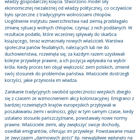
władzy gospodarczej księcia. Stworzono model siły
ekonomicznej niezależnej od władzy politycznej, co oczywiście
było sprzeczne z tradycyjnymi wolnościami chłopów.
Uogólnienie instytutu zwierzchnictwa nad ziemią przebłagało
zmianę sytuacji wolnych chłopów, czyniąc z nich poddanych. W
rezultacie podatki, które wcześniej spływały do ​​skarbca
książęcego, teraz wzmacniały nowych właścicieli. Warstwa
społeczna panów feudalnych, należących lub nie do
duchowieństwa, rozwinęła się; za każdym razem uzyskiwali
kolejne przywileje prawne, a ich pozycja wpływała na wybór
króla. Kiedy proces ten objął większość ziem polskich, zmienił
swój stosunek do problemów państwa. Właściciele dostrzegli
korzyści, jakie przyniosła im władza.
Zanikanie tradycyjnych swobód społeczności wiejskich zbiegło
się z czasem ze wzmocnieniem akcji kolonizacyjnej. Emigranci z
bardziej rozwiniętych krajów europejskich przybywali w
poszukiwaniu ziemi i wolności, gdyż w tym samym czasie, kiedy
ustalano stosunki pańszczyźniane, powstawały nowe normy
prawne. Właściciele ziemi, aby zwiększyć swoje dochody,
osiedlali emigrantów, oferując im przywileje. Powstawanie miast
ze zwyczajem „darmowych gości” itp. niewątpliwie wpłynęło na