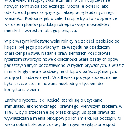
W XIII wieku nastąpiły ważne zmiany, w tym dojrzewanie
nowych form życia społecznego. Można je określić jako
odejście od prawa książęcego i akceptację feudalnych reguł
własności. Podobnie jak w całej Europie było to związane ze
wzrostem plonów produkcji rolnej, rozwojem ośrodków
miejskich i wzrostem obiegu pieniądza.
W pierwszym królestwie wolni rolnicy nie zależeli osobiście od
księcia; byli jego podwładnymi ze względu na dziedziczny
charakter państwa. Nadanie praw ziemskich Kościołowi i
rycerzom stworzyło nowe okoliczności. Stare osady chłopów
pańszczyźnianych pozostawiono w rękach prywatnych, a wraz z
nimi zniknęły dawne podziały na chłopów pańszczyźnianych,
służących i ludzi wolnych. W XIII wieku pozycja społeczna nie
była jeszcze determinowana niezbędnym tytułem do
korzystania z ziemi.
Zarówno rycerze, jak i Kościół starali się o uzyskanie
immunitetu ekonomicznego i prawnego. Pierwszym krokiem, w
1180 r., było zrzeczenie się przez książąt ius spolli prawa do
wywłaszczania mienia biskupów po ich śmierci. Na początku XIII
wieku dobra biskupów zostały definitywnie wyłączone spod