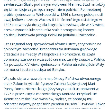
zawłaszczali Śląsk, pod silnym wpływem Niemiec. Stąd narodziły
się ich ambicje zagarnięcia innych ziem polskich. Po nieudanej
próbie zjednoczenia Wielkopolski w 1296 r. koronę polską nosili
dwaj królowie czescy: Wacław II i III. Śmierć tego ostatniego w
1306 r. otworzyła drogę dla księcia Władysława, ale w XIV wieku
czeska dynastia luksemburska stale domagała się korony
polskiej i hamowała postęp Polski na południu i zachodzie.
Czas regionalizacji spowodował również straty terytorialne na
północnym zachodzie. Brandenburgia dokonała głębokiego
przecięcia się między Wielkopolską a Pomorzem. Książęta
pomorscy szanowali wyższość cesarza, zanikły związki z Polską.
Na początku XIV wieku zjednoczona Polska utraciła ujście Wisły
do ​​morza i została odcięta od Bałtyku.
Wiązało się to z rozwojem na północy Państwa utworzonego
przez Zakon Krzyżacki. Rycerze Zakonu Najświętszej Marii
Panny Domu Niemieckiego (Krzyżacy) zostali ustanowieni w
1226 r. przez księcia mazowieckiego Konrada. Przydzielił im
ziemie chełmskie jako wasalów, sądząc, że pomogą mu
odeprzeć najazdy pogańskich plemion Prusów i Litwinów. Zakon