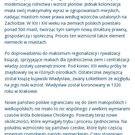
modernizację rolnictwa i wzrost plonów. Jednak kolonizacja
miała swój maksymalny wyraz w zgrupowaniach miejskich,
nadając miastom nowe prawa według wzorców ustalonych na
Zachodzie. W XIII i XIV wieku na ziemiach polskich powstało
ponad 500 miast, tworząc tym samym nową strukturę prawną,
gospodarczą i społeczną. Proces ten wzmocnił także element
niemiecki w miastach.
Po doprowadzeniu do maksimum regionalizacji i rywalizacji
książąt, sprzyjające realiach dla zjednoczenia ziem i centralizacji
władzy zostały uzewnętrznione. Pod koniec XIII wieku próby te
znajdowały się w różnych ośrodkach. Ostatecznie zwycięzcą
został książę kujawski Władysław, zwany Łokietkiem ze względu
na jego niski wzrost. Władysław został koronowany w 1320
roku w Krakowie.
Nowe państwo polskie ograniczało się do ziem małopolskich i
wielkopolskich; nie miało to nic wspólnego z wielkimi wymiarami
czasów króla Bolesława Chrobrego. Powstały teraz nowe
okoliczności, które wymagały trybu i procesu zjednoczenia. Na
południu wzmocniło się państwo czeskie, które było częścią
imperium rzymskiego narodu niemieckiego. Czesi stopniowo