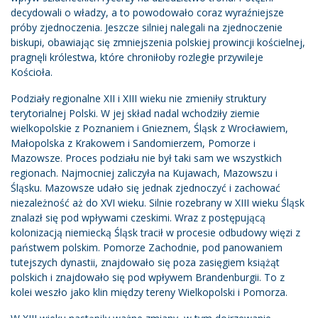
decydowali o władzy, a to powodowało coraz wyraźniejsze
próby zjednoczenia. Jeszcze silniej nalegali na zjednoczenie
biskupi, obawiając się zmniejszenia polskiej prowincji kościelnej,
pragnęli królestwa, które chroniłoby rozległe przywileje
Kościoła.
Podziały regionalne XII i XIII wieku nie zmieniły struktury
terytorialnej Polski. W jej skład nadal wchodziły ziemie
wielkopolskie z Poznaniem i Gnieznem, Śląsk z Wrocławiem,
Małopolska z Krakowem i Sandomierzem, Pomorze i
Mazowsze. Proces podziału nie był taki sam we wszystkich
regionach. Najmocniej zaliczyła na Kujawach, Mazowszu i
Śląsku. Mazowsze udało się jednak zjednoczyć i zachować
niezależność aż do XVI wieku. Silnie rozebrany w XIII wieku Śląsk
znalazł się pod wpływami czeskimi. Wraz z postępującą
kolonizacją niemiecką Śląsk tracił w procesie odbudowy więzi z
państwem polskim. Pomorze Zachodnie, pod panowaniem
tutejszych dynastii, znajdowało się poza zasięgiem książąt
polskich i znajdowało się pod wpływem Brandenburgii. To z
kolei weszło jako klin między tereny Wielkopolski i Pomorza.