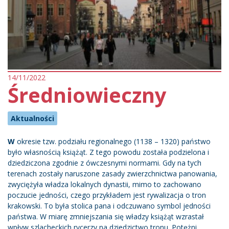
14/11/2022
Średniowieczny
Aktualności
W
okresie tzw. podziału regionalnego (1138 – 1320) państwo
było własnością książąt. Z tego powodu została podzielona i
dziedziczona zgodnie z ówczesnymi normami. Gdy na tych
terenach zostały naruszone zasady zwierzchnictwa panowania,
zwyciężyła władza lokalnych dynastii, mimo to zachowano
poczucie jedności, czego przykładem jest rywalizacja o tron ​​
krakowski. To była stolica pana i odczuwano symbol jedności
państwa. W miarę zmniejszania się władzy książąt wzrastał
wpływ szlacheckich rycerzy na dziedzictwo tronu. Potężni