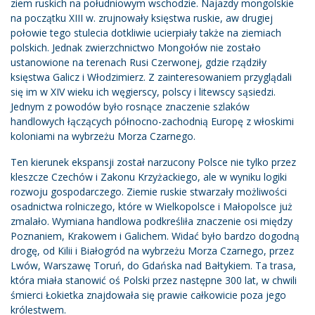
ziem ruskich na południowym wschodzie. Najazdy mongolskie
na początku XIII w. zrujnowały księstwa ruskie, aw drugiej
połowie tego stulecia dotkliwie ucierpiały także na ziemiach
polskich. Jednak zwierzchnictwo Mongołów nie zostało
ustanowione na terenach Rusi Czerwonej, gdzie rządziły
księstwa Galicz i Włodzimierz. Z zainteresowaniem przyglądali
się im w XIV wieku ich węgierscy, polscy i litewscy sąsiedzi.
Jednym z powodów było rosnące znaczenie szlaków
handlowych łączących północno-zachodnią Europę z włoskimi
koloniami na wybrzeżu Morza Czarnego.
Ten kierunek ekspansji został narzucony Polsce nie tylko przez
kleszcze Czechów i Zakonu Krzyżackiego, ale w wyniku logiki
rozwoju gospodarczego. Ziemie ruskie stwarzały możliwości
osadnictwa rolniczego, które w Wielkopolsce i Małopolsce już
zmalało. Wymiana handlowa podkreśliła znaczenie osi między
Poznaniem, Krakowem i Galichem. Widać było bardzo dogodną
drogę, od Kilii i Białogród na wybrzeżu Morza Czarnego, przez
Lwów, Warszawę Toruń, do Gdańska nad Bałtykiem. Ta trasa,
która miała stanowić oś Polski przez następne 300 lat, w chwili
śmierci Łokietka znajdowała się prawie całkowicie poza jego
królestwem.