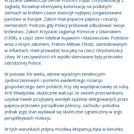
Krzyżacki zawłaszczył ziemie Prusom, myląc chrystianizację z
zagładą. Rozwinął intensywną kolonizację na podbitych
ziemiach iw krótkim czasie stworzył najlepiej zorganizowane
państwo w Europie. Zakon miał poparcie papieży i cesarzy
niemieckich. Podczas gdy Polacy próbowali odbudować swoje
królestwo, Zakon Krzyżacki zagarnął Pomorze z Gdańskiem
(1308), a część ziem odebrał Kujawom i Mazowszowi. Podobno
wraz z innym zakonem, Fratres Militiae Christi, zainstalowanym
w Inflantach, mieli prowadzić krucjatę na rzecz chrystianizacji
Litwy. W rzeczywistości ich wysiłki skierowane były przeciwko
odrodzonej Polsce.
W połowie XIV wieku, wbrew wyraźnym tendencjom
zjednoczeniowym i pomimo ewidentnego rozwoju
gospodarczego ziem polskich, trzy siły współpracowały ze sobą.
Król Władysław, skutecznie walcząc ze swoimi przeciwnikami,
uzyskał nawet pozytywny werdykt sędziów delegowanych przez
papieża przeciwko porządkowi północy, zachodu i południa.
Jednak jego stan wydawał się skutecznie ograniczony w jego
perspektywach rozwoju.
W tych warunkach jedyną możliwą ekspansją była w kierunku