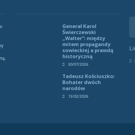
Generał Karol
 o
Świerczewski
„Walter”: między
mitem propagandy
by
Li
sowieckiej a prawdą
historyczną
ną,
h
30/07/2026
Tadeusz Kościuszko:
Bohater dwóch
narodów
13/02/2026