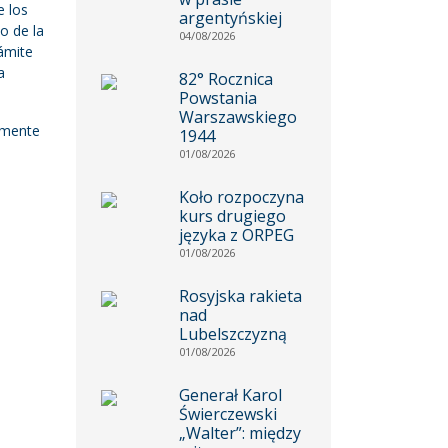
e los
argentyńskiej
o de la
04/08/2026
rámite
a
82° Rocznica
Powstania
Warszawskiego
iamente
1944
01/08/2026
Koło rozpoczyna
kurs drugiego
języka z ORPEG
01/08/2026
Rosyjska rakieta
nad
Lubelszczyzną
01/08/2026
Generał Karol
Świerczewski
„Walter”: między