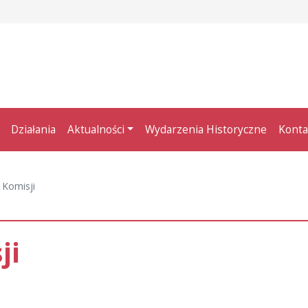
Działania
Aktualności
Wydarzenia Historyczne
Konta
 Komisji
ji