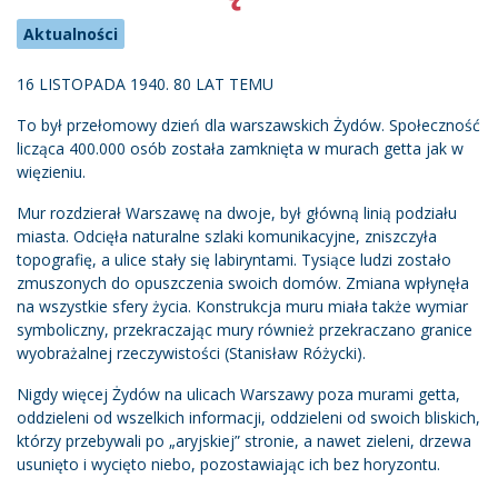
Aktualności
16 LISTOPADA 1940. 80 LAT TEMU
To był przełomowy dzień dla warszawskich Żydów. Społeczność
licząca 400.000 osób została zamknięta w murach getta jak w
więzieniu.
Mur rozdzierał Warszawę na dwoje, był główną linią podziału
miasta. Odcięła naturalne szlaki komunikacyjne, zniszczyła
topografię, a ulice stały się labiryntami. Tysiące ludzi zostało
zmuszonych do opuszczenia swoich domów. Zmiana wpłynęła
na wszystkie sfery życia. Konstrukcja muru miała także wymiar
symboliczny, przekraczając mury również przekraczano granice
wyobrażalnej rzeczywistości (Stanisław Różycki).
Nigdy więcej Żydów na ulicach Warszawy poza murami getta,
oddzieleni od wszelkich informacji, oddzieleni od swoich bliskich,
którzy przebywali po „aryjskiej” stronie, a nawet zieleni, drzewa
usunięto i wycięto niebo, pozostawiając ich bez horyzontu.