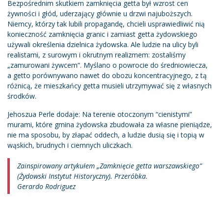
Bezpośrednim skutkiem zamknięcia getta był wzrost cen
żywności i głód, uderzający głównie u drzwi najuboższych.
Niemcy, którzy tak lubili propagandę, chcieli usprawiedliwić nią
konieczność zamknięcia granic i zamiast getta żydowskiego
używali określenia dzielnica żydowska. Ale ludzie na ulicy byli
realistami, z surowym i okrutnym realizmem: zostaliśmy
„zamurowani żywcem”. Myślano o powrocie do średniowiecza,
a getto porównywano nawet do obozu koncentracyjnego, z tą
różnicą, że mieszkańcy getta musieli utrzymywać się z własnych
środków.
Jehoszua Perle dodaje: Na terenie otoczonym “cienistymi”
murami, które gmina żydowska zbudowała za własne pieniądze,
nie ma sposobu, by złapać oddech, a ludzie dusią się i topią w
wąskich, brudnych i ciemnych uliczkach.
Zainspirowany artykułem „Zamknięcie getta warszawskiego”
(Żydowski Instytut Historyczny). Przeróbka.
Gerardo Rodriguez