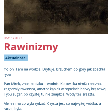
06/11/2023
Rawinizmy
Aktualności
T
o on. Tam na wodzie. Dryfuje. Brzuchem do góry jak zdechła
ryba.
Pan Mirek, znak zodiaku – wodnik. Katowicka nimfa rzeczna,
zagorzały rawinista, amator kąpieli w topielach barwy brązowej.
Typu sugar, bo czystej tu nie znajdzie. Wody też zresztą.
Ale nie ma co wybrzydzać. Czysta jest co najwyżej wódka, a
raczej była.