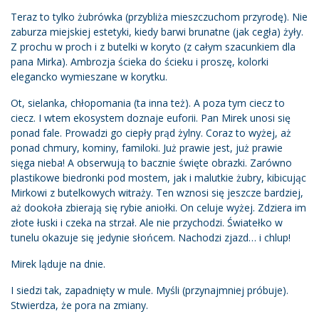
Teraz to tylko żubrówka (przybliża mieszczuchom przyrodę). Nie
zaburza miejskiej estetyki, kiedy barwi brunatne (jak cegła) żyły.
Z prochu w proch i z butelki w koryto (z całym szacunkiem dla
pana Mirka). Ambrozja ścieka do ścieku i proszę, kolorki
elegancko wymieszane w korytku.
Ot, sielanka, chłopomania (ta inna też). A poza tym ciecz to
ciecz. I wtem ekosystem doznaje euforii. Pan Mirek unosi się
ponad fale. Prowadzi go ciepły prąd żylny. Coraz to wyżej, aż
ponad chmury, kominy, familoki. Już prawie jest, już prawie
sięga nieba! A obserwują to bacznie święte obrazki. Zarówno
plastikowe biedronki pod mostem, jak i malutkie żubry, kibicując
Mirkowi z butelkowych witraży. Ten wznosi się jeszcze bardziej,
aż dookoła zbierają się rybie aniołki. On celuje wyżej. Zdziera im
złote łuski i czeka na strzał. Ale nie przychodzi. Światełko w
tunelu okazuje się jedynie słońcem. Nachodzi zjazd… i chlup!
Mirek ląduje na dnie.
I siedzi tak, zapadnięty w mule. Myśli (przynajmniej próbuje).
Stwierdza, że pora na zmiany.