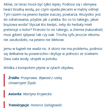
Mówi, że teraz może być tylko lepiej. Podnosi się i obmywa
twarz brudną wodą, po czym opada plecami w mętny odmęt.
Tym razem na pewno będzie inaczej, powtarza. Wszystko jest
do odratowania, pójdzie jak z płatka. Bo co to takiego, jakaś
brązowa woda? Słyszał kto kiedyś, żeby do herbaty mieli
pretensje o kolor? Przecież to nic takiego, a chemia (naturalna!)
musi gdzieś spływać tak czy siak. Trochę syfu jeszcze nikomu
nie zaszkodziło, na pewno nie Mirkowi.
Jemu w kąpieli nie wadzi nic. A skoro nie ma problemu, podnosi
się delikatnie ku powierzchni i dryfuje w jedności ze ściekiem.
Dwa ciała wody, utopek w potoku.
Wódka z kompotem płynie w żyłach obydwu.
Źródło:
Przeprawa. Wywiad z rzeką
Uniwersytet Śląski
Autorka
: Martyna Krzywicka
Transkrypcja
: Honorio Szelagowski