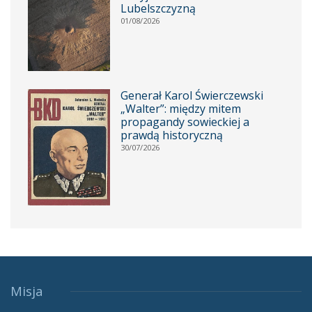
Lubelszczyzną
01/08/2026
Generał Karol Świerczewski
„Walter”: między mitem
propagandy sowieckiej a
prawdą historyczną
30/07/2026
Misja