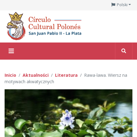
Polski
Inicio
Aktualności
Literatura
Rawa-lawa. Wiersz na
motywach akwatycznych