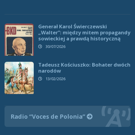
Generał Karol Świerczewski
„Walter”: między mitem propagandy
sowieckiej a prawdą historyczną
30/07/2026
Tadeusz Kościuszko: Bohater dwóch
narodów
13/02/2026
Radio “Voces de Polonia”