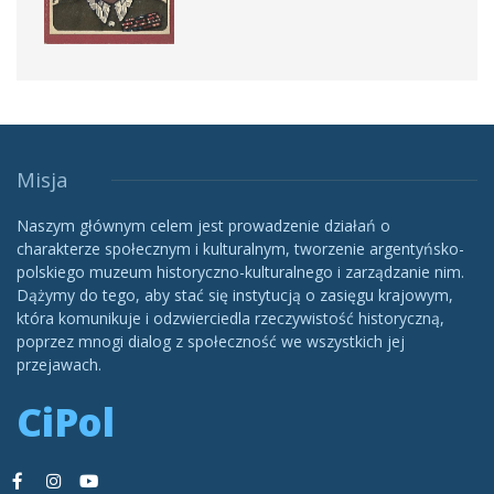
Misja
Naszym głównym celem jest prowadzenie działań o
charakterze społecznym i kulturalnym, tworzenie argentyńsko-
polskiego muzeum historyczno-kulturalnego i zarządzanie nim.
Dążymy do tego, aby stać się instytucją o zasięgu krajowym,
która komunikuje i odzwierciedla rzeczywistość historyczną,
poprzez mnogi dialog z społeczność we wszystkich jej
przejawach.
CiPol