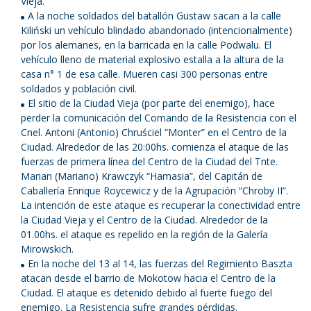
Vieja.
A la noche soldados del batallón Gustaw sacan a la calle
Kiliński un vehículo blindado abandonado (intencionalmente)
por los alemanes, en la barricada en la calle Podwalu. El
vehículo lleno de material explosivo estalla a la altura de la
casa n° 1 de esa calle. Mueren casi 300 personas entre
soldados y población civil.
El sitio de la Ciudad Vieja (por parte del enemigo), hace
perder la comunicación del Comando de la Resistencia con el
Cnel. Antoni (Antonio) Chruściel “Monter” en el Centro de la
Ciudad. Alrededor de las 20:00hs. comienza el ataque de las
fuerzas de primera línea del Centro de la Ciudad del Tnte.
Marian (Mariano) Krawczyk “Hamasia”, del Capitán de
Caballería Enrique Roycewicz y de la Agrupación “Chroby II”.
La intención de este ataque es recuperar la conectividad entre
la Ciudad Vieja y el Centro de la Ciudad. Alrededor de la
01.00hs. el ataque es repelido en la región de la Galería
Mirowskich.
En la noche del 13 al 14, las fuerzas del Regimiento Baszta
atacan desde el barrio de Mokotow hacia el Centro de la
Ciudad. El ataque es detenido debido al fuerte fuego del
enemigo. La Resistencia sufre grandes pérdidas.