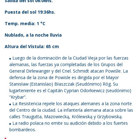
Salida del sol 06:06hs.
Puesta del sol 19:36hs.
Temp. media: 1 °C
Nublado, a la noche lluvia
Altura del Vístula: 65 cm
Luego de la dominación de la Ciudad Vieja por las fuerzas
alemanas, las fuerzas ya completadas de los Grupos del
General Dirlewanger y del Cnel. Schmidt atacan Powiśle. La
defensa de la zona de Powisle es dirigida por el Mayor
Stanisław (Estanislao) Błaszczak (Seudónimo) Róg. Su
lugarteniente es el Capitán Cyprian Odorkiewicz (seudónimo)
“Krybar”.
La Resistencia repele los ataques alemanes a la zona norte
del Centro de la ciudad. La infantería alemana ataca sobre las
calles Traugutta, Mazowiecką, Królewską y Grzybowską.
La radio polaca no emite su audición debido a los fuertes
bombardeos.