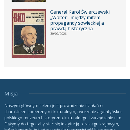
Generał Karol Świerczewski
„Walter”: między mitem
propagandy sowieckiej a
prawdą historyczną
30/07/2026
Misja
Naszym głównym celem jest prowadzenie działań o
charakterze społecznym i kulturalnym, tworzenie argentyńsko-
polskiego muzeum historyczno-kulturalnego i zarządzanie nim.
Dążymy do tego, aby stać się instytucją o zasięgu krajowym,
która komunikuje i odzwierciedla rzeczywistość historyczną,