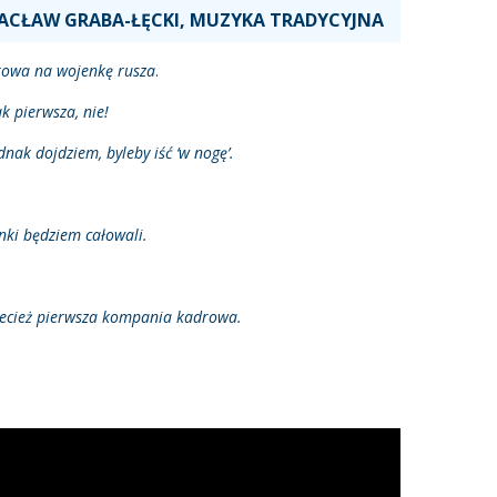
ACŁAW GRABA-ŁĘCKI, MUZYKA TRADYCYJNA
drowa na wojenkę rusza
.
k pierwsza, nie!
ak dojdziem, byleby iść ‘w nogę’.
nki będziem całowali.
zecież pierwsza kompania kadrowa.