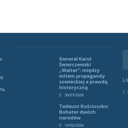
Generał Karol
 o
Świerczewski
„Walter”: między
mitem propagandy
by
Li
sowieckiej a prawdą
historyczną
ną,
h
30/07/2026
Tadeusz Kościuszko:
Bohater dwóch
narodów
13/02/2026