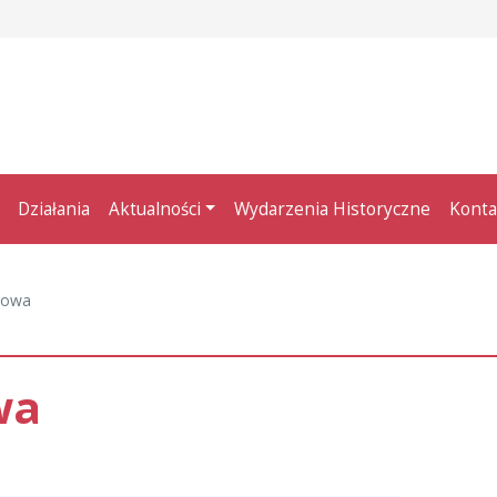
Działania
Aktualności
Wydarzenia Historyczne
Konta
rowa
wa