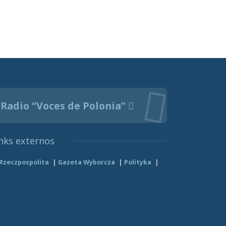
Radio “Voces de Polonia”
nks externos
Rzeczpospolita
Gazeta Wyborcza
Polityka