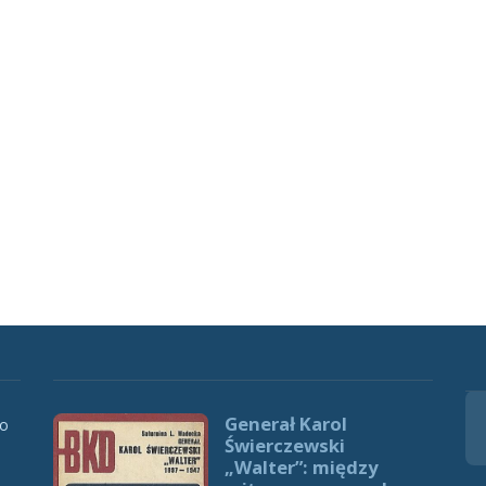
Generał Karol
 o
Świerczewski
„Walter”: między