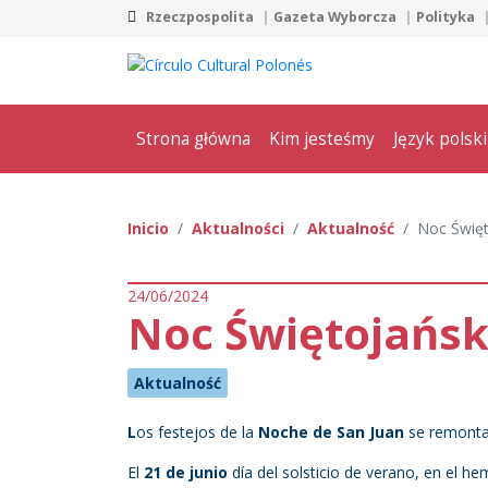
Rzeczpospolita
Gazeta Wyborcza
Polityka
Strona główna
Kim jesteśmy
Język polski
Inicio
Aktualności
Aktualność
Noc Świę
24/06/2024
Noc Świętojańs
Aktualność
L
os festejos de la
Noche de San Juan
se remontan
El
21 de junio
día del solsticio de verano, en el he