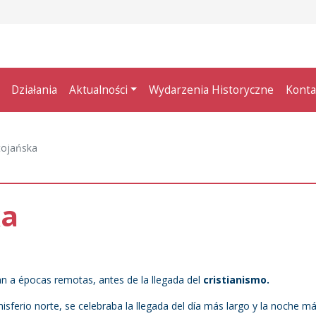
Działania
Aktualności
Wydarzenia Historyczne
Konta
tojańska
ka
 a épocas remotas, antes de la llegada del
cristianismo.
misferio norte, se celebraba la llegada del día más largo y la noche m