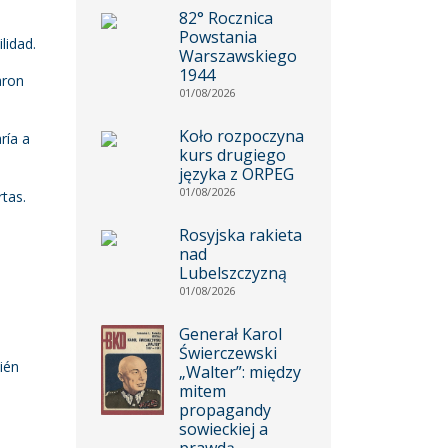
82° Rocznica
Powstania
lidad.
Warszawskiego
1944
aron
01/08/2026
Koło rozpoczyna
ría a
kurs drugiego
języka z ORPEG
01/08/2026
tas.
Rosyjska rakieta
nad
Lubelszczyzną
01/08/2026
Generał Karol
Świerczewski
ién
„Walter”: między
mitem
propagandy
sowieckiej a
prawdą