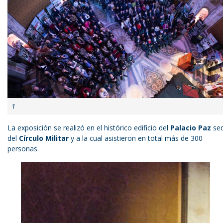
1
La exposición se realizó en el histórico edificio del
Palacio Paz
se
del
Círculo Militar
y a la cual asistieron en total más de 300
personas.