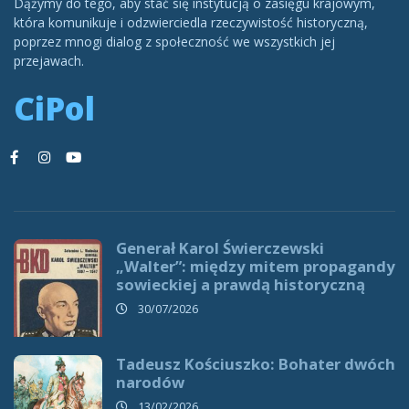
Dążymy do tego, aby stać się instytucją o zasięgu krajowym,
która komunikuje i odzwierciedla rzeczywistość historyczną,
poprzez mnogi dialog z społeczność we wszystkich jej
przejawach.
CiPol
Generał Karol Świerczewski
„Walter”: między mitem propagandy
sowieckiej a prawdą historyczną
30/07/2026
Tadeusz Kościuszko: Bohater dwóch
narodów
13/02/2026