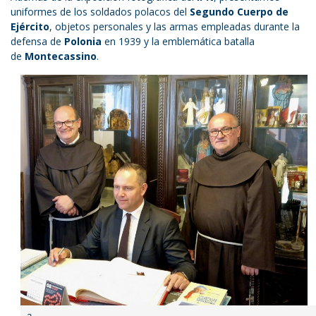
uniformes de los soldados polacos del
Segundo Cuerpo de
Ejército
, objetos personales y las armas empleadas durante la
defensa de
Polonia
en 1939 y la emblemática batalla
de
Montecassino
.