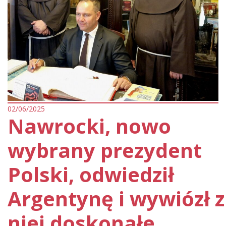
02/06/2025
Nawrocki, nowo
wybrany prezydent
Polski, odwiedził
Argentynę i wywiózł z
niej doskonałe