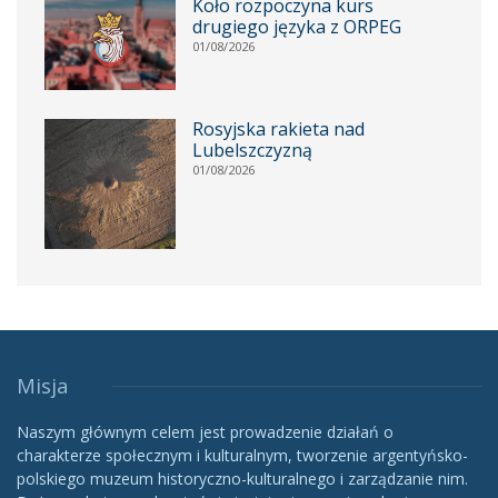
Koło rozpoczyna kurs
drugiego języka z ORPEG
01/08/2026
Rosyjska rakieta nad
Lubelszczyzną
01/08/2026
Misja
Naszym głównym celem jest prowadzenie działań o
charakterze społecznym i kulturalnym, tworzenie argentyńsko-
polskiego muzeum historyczno-kulturalnego i zarządzanie nim.