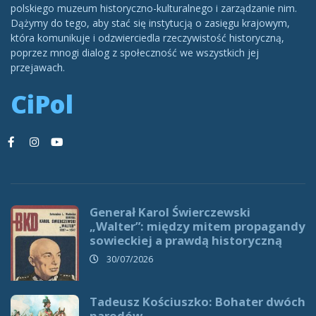
polskiego muzeum historyczno-kulturalnego i zarządzanie nim.
Dążymy do tego, aby stać się instytucją o zasięgu krajowym,
która komunikuje i odzwierciedla rzeczywistość historyczną,
poprzez mnogi dialog z społeczność we wszystkich jej
przejawach.
CiPol
Generał Karol Świerczewski
„Walter”: między mitem propagandy
sowieckiej a prawdą historyczną
30/07/2026
Tadeusz Kościuszko: Bohater dwóch
narodów