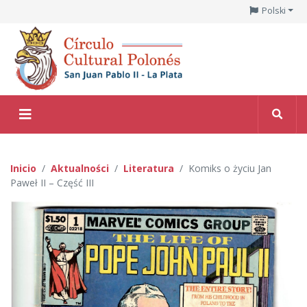
Polski
Inicio
Aktualności
Literatura
Komiks o życiu Jan
Paweł II – Część III