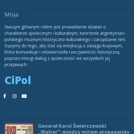
Misja
Naszym głównym celem jest prowadzenie działań o
charakterze społecznym i kulturalnym, tworzenie argentyńsko-
polskiego muzeum historyczno-kulturalnego i zarządzanie nim.
Dążymy do tego, aby stać się instytucją o zasięgu krajowym,
która komunikuje i odzwierciedla rzeczywistość historyczną,
poprzez mnogi dialog z społeczność we wszystkich jej
przejawach.
CiPol
Generał Karol Świerczewski
„Walter”: między mitem propagandy