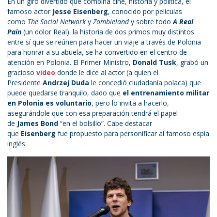
En un giro divertido que combina cine, historia y política, el
famoso actor
Jesse Eisenberg
, conocido por películas
como
The Social Network
y
Zombieland
y sobre todo
A Real
Pain
(un dolor Real): la historia de dos primos muy distintos
entre sí que se reúnen para hacer un viaje a través de Polonia
para honrar a su abuela, se ha convertido en el centro de
atención en Polonia. El Primer Ministro,
Donald Tusk
, grabó un
gracioso
video
donde le dice al actor (a quien el
Presidente
Andrzej Duda
le concedió ciudadanía polaca) que
puede quedarse tranquilo, dado que
el entrenamiento militar
en Polonia es voluntario
, pero lo invita a hacerlo,
asegurándole que con esa preparación tendrá el papel
de
James Bond
“en el bolsillo”. Cabe destacar
que
Eisenberg
fue propuesto para personificar al famoso espía
inglés.