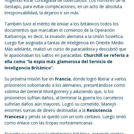
fingiendo estar contagiada de tuberculosis. Los hombres de la
Gestapo, para evitar complicaciones, en un acto de absoluta
irresponsabilidad, la dejaron ir sin más.
También tuvo el mérito de enviar a los británicos todos los
documentos que marcaban el comienzo de la Operación
Barbarroja, es decir, la invasión alemana a la Unión Soviética.
Luego fue asignada a tareas de inteligencia en Oriente Medio.
Más adelante, realizó un curso de paracaidista y descubrió que
le apasionaban los saltos en paracaídas.
Churchill se refería a
ella como “la espía más glamorosa del Servicio de
Inteligencia Británico”.
Su próxima misión fue en
Francia
, donde logró liberar a varios
prisioneros sobornando a los alemanes, presentándose como
sobrina del General Montgomery y aduciendo que, si los
prisioneros sufrían daños, al terminar la guerra los carceleros
sufrirían daños aún mayores. Logró su cometido. Manejó
enormes sumas de dinero destinadas a la
Resistencia
Francesa
y jamás se quedó con un solo centavo. Luego sirvió
como enlace con las tropas norteamericanas.
Durante su paso por la inteligencia británica, organizó cientos