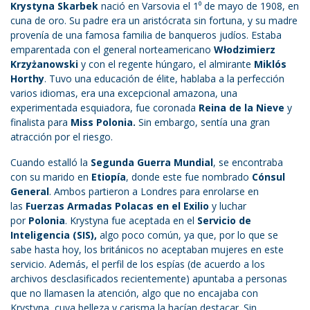
Krystyna Skarbek
nació en Varsovia el 1⁰ de mayo de 1908, en
cuna de oro. Su padre era un aristócrata sin fortuna, y su madre
provenía de una famosa familia de banqueros judíos. Estaba
emparentada con el general norteamericano
Włodzimierz
Krzyżanowski
y con el regente húngaro, el almirante
Miklós
Horthy
. Tuvo una educación de élite, hablaba a la perfección
varios idiomas, era una excepcional amazona, una
experimentada esquiadora, fue coronada
Reina de la Nieve
y
finalista para
Miss Polonia.
Sin embargo, sentía una gran
atracción por el riesgo.
Cuando estalló la
Segunda Guerra Mundial
, se encontraba
con su marido en
Etiopía
, donde este fue nombrado
Cónsul
General
. Ambos partieron a Londres para enrolarse en
las
Fuerzas Armadas Polacas en el Exilio
y luchar
por
Polonia
. Krystyna fue aceptada en el
Servicio de
Inteligencia (SIS),
algo poco común, ya que, por lo que se
sabe hasta hoy, los británicos no aceptaban mujeres en este
servicio. Además, el perfil de los espías (de acuerdo a los
archivos desclasificados recientemente) apuntaba a personas
que no llamasen la atención, algo que no encajaba con
Krystyna, cuya belleza y carisma la hacían destacar. Sin