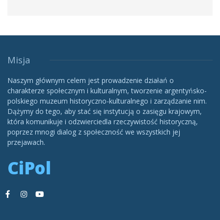
Misja
Naszym głównym celem jest prowadzenie działań o
charakterze społecznym i kulturalnym, tworzenie argentyńsko-
polskiego muzeum historyczno-kulturalnego i zarządzanie nim.
Dążymy do tego, aby stać się instytucją o zasięgu krajowym,
która komunikuje i odzwierciedla rzeczywistość historyczną,
poprzez mnogi dialog z społeczność we wszystkich jej
przejawach.
CiPol