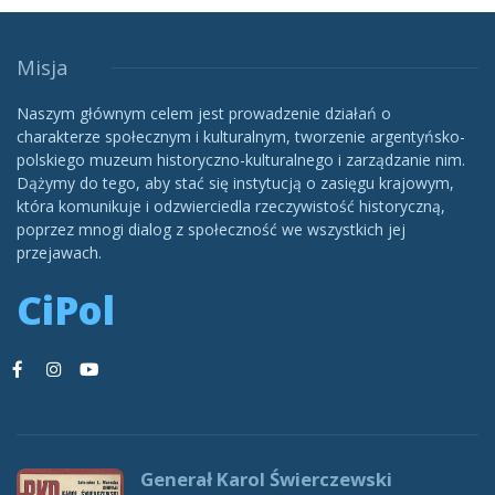
Misja
Naszym głównym celem jest prowadzenie działań o
charakterze społecznym i kulturalnym, tworzenie argentyńsko-
polskiego muzeum historyczno-kulturalnego i zarządzanie nim.
Dążymy do tego, aby stać się instytucją o zasięgu krajowym,
która komunikuje i odzwierciedla rzeczywistość historyczną,
poprzez mnogi dialog z społeczność we wszystkich jej
przejawach.
CiPol
Generał Karol Świerczewski