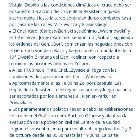
Vístula. Debido a las condiciones climáticas el cruce debe ser
pospuesto. La acción del cruce de la Resistencia queda
interrumpida. Hasta la tarde continúan duros combates casa
por casa de las calles Mickiewicza y Krasińskiego.
El Cnel. Karol (Carlos)vZiemski seudónimo „Wachnowski” y
el Tnte. Jerzy ( Jorge) Kamiński seudónimo „Ścibor”, siguiendo
las órdenes del Gen. „Bor”, comienzan las negociaciones con
el Gen. Erich von dem Bach y luego con el comandante de la
19° División Blindada del Gen. Kaellner, con respecto a
terminar las acciones bélicas en Żoliborz.
A las 17.00 hs. el Tnte. Cnel. „Żywiciela” llega con las
condiciones de capitulación del Cnel. „Wachnowski”.
Aproximadamente a las 18.00 hs Żoliborz capitula. Las
tropas de la Resistencia entregan sus armas y luego pasan a
ser escoltados por los alemanes a „Pionier-Parku” en
Powązkach.
Los parlamentarios polacos llevan a cabo las deliberaciones
en la sede del Gral. von dem Bach en Ożarow y plantean la
evacuación de la población civil del Centro de la Ciudad.
Logran el consentimiento para un alto el fuego los días 1 y 2
de octubre desde las 05.00 hasta las 19.00hs. La parte