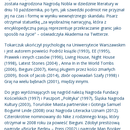
została nagrodzona Nagrodą Nobla w dziedzinie literatury w
dniu 10 października, po tym, jak szwedzki podmiot nie przyznał
jej na czas i formę w wyniku wewnętrznego skandalu. Pisarz
otrzymał statuetkę „za wyobraźnię narracyjną, która z
encyklopedyczną pasją reprezentuje przekraczanie granic jako
sposób na życie” – oświadczyła Akademia na Twitterze.
Tokarczuk ukończył psychologię na Uniwersytecie Warszawskim
i jest autorem powieści Podróż książki (1993), EE (1995),
Prawiek i innych czasów (1996), Living House, Night House
(1998), Latest Stories (2004) , Anna In in the World Tombs
(2006), Bieguni (2007), Kieruj pługiem przez kości zmarłych
(2009), Book of Jacob (2014), zbiór opowiadań Szafy (1998) i
Graj na wielu bębnach (2001), między innymi.
Do jego wyróżniających się nagród należą Nagroda Fundacji
Kościelskich (1997) i Paszport „Polityka” (1997), Śląska Nagroda
Kultury (2003), Toruńskie Miasta partnerskie i Gotinga Samuel
Bogumił Linde (2008) oraz Nagroda Literacka Uznam (2012).
Czterokrotnie nominowany do Nike z rodzinnego kraju, który
otrzymał w 2008 roku za powieść Bieguni. Zdobył prestiżową
nagrodę «Brücke Berlin» – Preis (2002) i nagrodę Man Booker