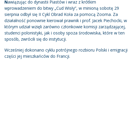
N
awiązując do dynastii Piastów i wraz z krótkim
wprowadzeniem do bitwy „Cud Wisły”, w minioną sobotę 29
sierpnia odbył się II Cykl Obrad Koła za pomocą Zooma. Za
działalność ponownie kierował prawnik i prof. Jacek Piechocki, w
którym udział wzięli zarówno członkowie komisji zarządzającej,
studenci polonistyki, jak i osoby spoza środowiska, które w ten
sposób, zwrócili się do instytucji.
Wcześniej dokonano cyklu potrójnego rozbioru Polski i emigracji
części jej mieszkańców do Francji.