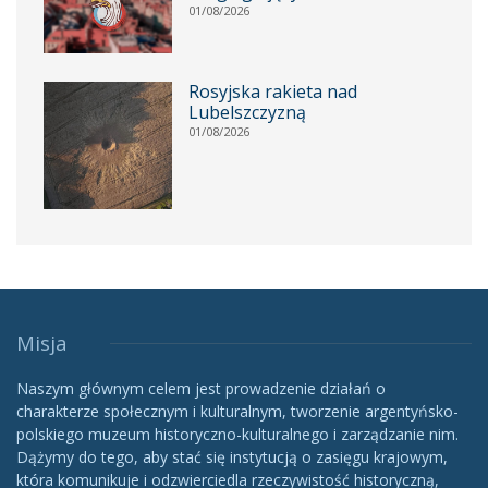
01/08/2026
Rosyjska rakieta nad
Lubelszczyzną
01/08/2026
Misja
Naszym głównym celem jest prowadzenie działań o
charakterze społecznym i kulturalnym, tworzenie argentyńsko-
polskiego muzeum historyczno-kulturalnego i zarządzanie nim.
Dążymy do tego, aby stać się instytucją o zasięgu krajowym,
która komunikuje i odzwierciedla rzeczywistość historyczną,