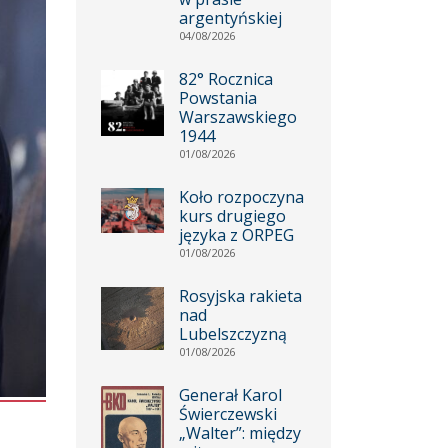
argentyńskiej
04/08/2026
82° Rocznica
Powstania
Warszawskiego
1944
01/08/2026
Koło rozpoczyna
kurs drugiego
języka z ORPEG
01/08/2026
Rosyjska rakieta
nad
Lubelszczyzną
01/08/2026
Generał Karol
Świerczewski
„Walter”: między