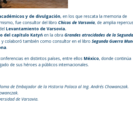
académicos y de divulgación
, en los que rescata la memoria de
imismo, fue consultor del libro
Chicos de Varsovia
, de amplia repercu
 del
Levantamiento de Varsovia.
co del capítulo Katyń
en la obra
Grandes atrocidades de la Segund
, y colaboró también como consultor en el libro
Segunda Guerra Mund
ona
.
conferencias en distintos países, entre ellos
México
, donde continúa
egado de sus héroes a públicos internacionales.
loma de Embajador de la Historia Polaca al Ing. Andrés Chowanczak.
howanczak.
ersidad de Varsovia.