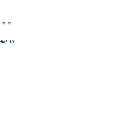
sión en
a
ial. 10