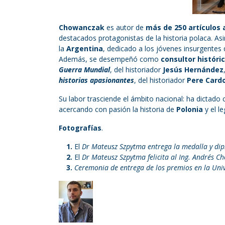
Chowanczak
es autor de
más de 250 artículos 
destacados protagonistas de la historia polaca. As
la
Argentina
, dedicado a los jóvenes insurgentes
Además, se desempeñó como
consultor históri
Guerra Mundial
, del historiador
Jesús Hernández
historias apasionantes
, del historiador
Pere Card
Su labor trasciende el ámbito nacional: ha dictado 
acercando con pasión la historia de
Polonia
y el l
Fotografías
.
El
Dr Mateusz Szpytma entrega la medalla y dip
El
Dr Mateusz Szpytma felicita al Ing. Andrés C
Ceremonia de entrega de los premios en la Univ