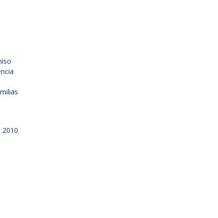
miso
encia
milias
e
 2010.