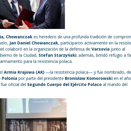
ia, Chowanczak
es heredero de una profunda tradición de compro
uelo,
Jan Daniel Chowanczak
, participaron activamente en la resist
iel colaboró en la organización de la defensa de
Varsovia
junto al
bierno de la Ciudad,
Stefan Starzyński
; además, brindó refugio a fa
e armamento para la resistencia polaca.
el
Armia Krajowa (AK)
—la resistencia polaca— y fue nombrado, d
e Polonia
por parte del presidente
Bronisław Komorowski
en el año
, fue oficial del
Segundo Cuerpo del Ejército Polaco
al mando del