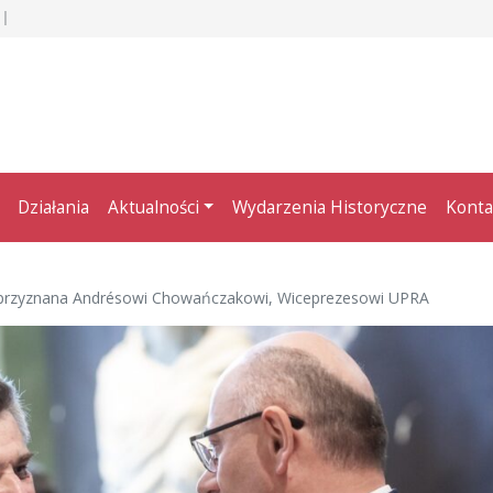
Działania
Aktualności
Wydarzenia Historyczne
Konta
przyznana Andrésowi Chowańczakowi, Wiceprezesowi UPRA