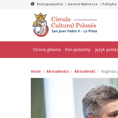
Rzeczpospolita
Gazeta Wyborcza
Polityka
Strona główna
Kim jesteśmy
Język polski
Inicio
Aktualności
Aktualność
Nagroda 