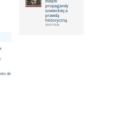
mitem
propagandy
sowieckiej a
prawdą
historyczną
30/07/2026
ue
u
ento de