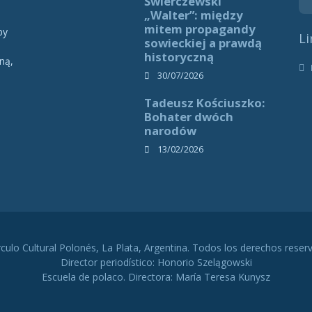
Świerczewski
„Walter”: między
mitem propagandy
by
Li
sowieckiej a prawdą
historyczną
ną,
h
30/07/2026
Tadeusz Kościuszko:
Bohater dwóch
narodów
13/02/2026
rculo Cultural Polonés, La Plata, Argentina. Todos los derechos reser
Director periodístico: Honorio Szelągowski
Escuela de polaco. Directora: María Teresa Kunysz