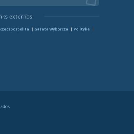
nks externos
Rzeczpospolita
Gazeta Wyborcza
Polityka
vados