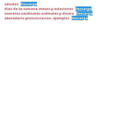
saludos
Descarga
dias-de-la-semana-meses-y-estaciones
Descarga
numeros-cardinales-ordinales-y-dinero
Descarga
abecedario-pronunciacion.-ejemplos
Descarga