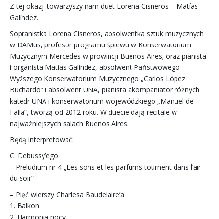
Z tej okazji towarzyszy nam duet Lorena Cisneros – Matías
Galíndez.
Sopranistka Lorena Cisneros, absolwentka sztuk muzycznych
w DAMus, profesor programu śpiewu w Konserwatorium
Muzycznym Mercedes w prowincji Buenos Aires; oraz pianista
i organista Matías Galíndez, absolwent Państwowego
Wyższego Konserwatorium Muzycznego „Carlos López
Buchardo” i absolwent UNA, pianista akompaniator różnych
katedr UNA i konserwatorium wojewódzkiego „Manuel de
Falla”, tworzą od 2012 roku. W duecie dają recitale w
najważniejszych salach Buenos Aires.
Będą interpretować:
C. Debussy’ego
– Preludium nr 4 „Les sons et les parfums tournent dans l’air
du soir”
– Pięć wierszy Charlesa Baudelaire’a
1. Balkon
2. Harmonia nocy