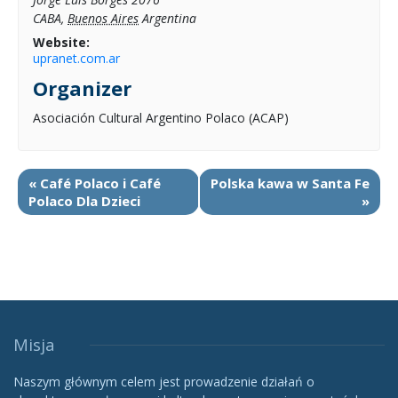
CABA
,
Buenos Aires
Argentina
Website:
upranet.com.ar
Organizer
Asociación Cultural Argentino Polaco (ACAP)
«
Café Polaco i Café
Polska kawa w Santa Fe
Polaco Dla Dzieci
»
Misja
Naszym głównym celem jest prowadzenie działań o