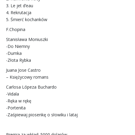
3. Le jet d’eau
4. Rekrutacja
5. Śmierć kochanków
F.Chopina
Stanisława Moniuszki
-Do Niemny
-Dumka
-Złota Rybka
Juana Jose Castro
– Księżycowy romans
Carlosa Lópeza Buchardo
-Vidala
-Ręka w rękę
-Portenita
-Zaśpiewaj piosenkę o słowiku i lataj
Premia za wkład: 5000 dolarów