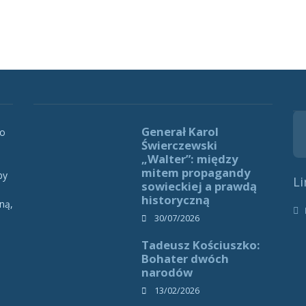
Generał Karol
 o
Świerczewski
„Walter”: między
mitem propagandy
by
Li
sowieckiej a prawdą
historyczną
ną,
h
30/07/2026
Tadeusz Kościuszko:
Bohater dwóch
narodów
13/02/2026