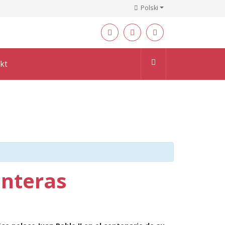
Polski
kt
onteras