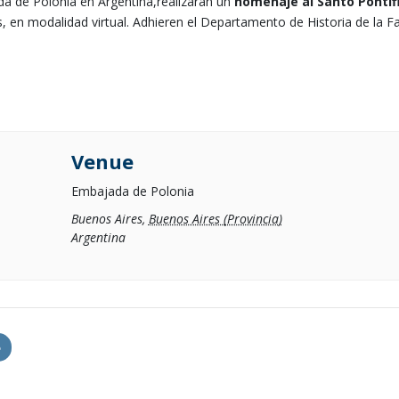
da de Polonia en Argentina,realizarán un
homenaje al Santo Pontífi
, en modalidad virtual. Adhieren el Departamento de Historia de la Fa
Venue
Embajada de Polonia
Buenos Aires
,
Buenos Aires (Provincia)
Argentina
e