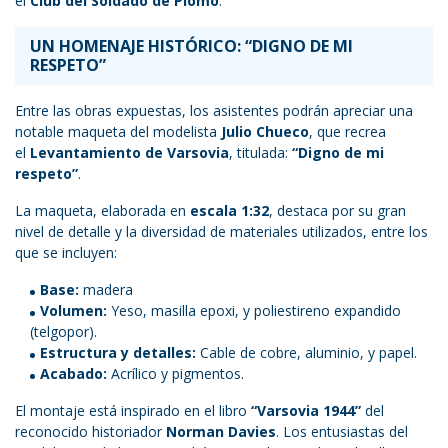
el
Club del Soldado de Plomo
.
UN HOMENAJE HISTÓRICO: “DIGNO DE MI
RESPETO”
Entre las obras expuestas, los asistentes podrán apreciar una
notable maqueta del modelista
Julio Chueco
, que recrea
el
Levantamiento de Varsovia
, titulada:
“Digno de mi
respeto”
.
La maqueta, elaborada en
escala 1:32
, destaca por su gran
nivel de detalle y la diversidad de materiales utilizados, entre los
que se incluyen:
Base:
madera
Volumen:
Yeso, masilla epoxi, y poliestireno expandido
(telgopor).
Estructura y detalles:
Cable de cobre, aluminio, y papel.
Acabado:
Acrílico y pigmentos.
El montaje está inspirado en el libro
“Varsovia 1944”
del
reconocido historiador
Norman Davies
. Los entusiastas del