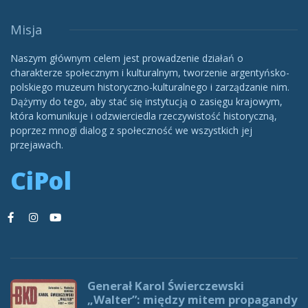
Misja
Naszym głównym celem jest prowadzenie działań o
charakterze społecznym i kulturalnym, tworzenie argentyńsko-
polskiego muzeum historyczno-kulturalnego i zarządzanie nim.
Dążymy do tego, aby stać się instytucją o zasięgu krajowym,
która komunikuje i odzwierciedla rzeczywistość historyczną,
poprzez mnogi dialog z społeczność we wszystkich jej
przejawach.
CiPol
Generał Karol Świerczewski
„Walter”: między mitem propagandy