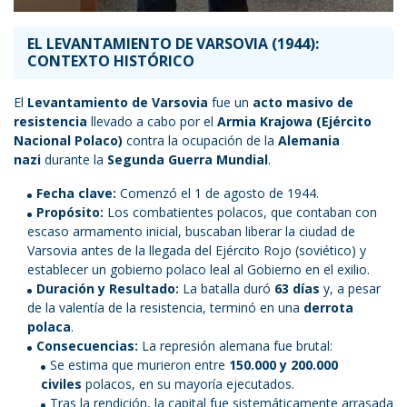
EL LEVANTAMIENTO DE VARSOVIA (1944):
CONTEXTO HISTÓRICO
El
Levantamiento de Varsovia
fue un
acto masivo de
resistencia
llevado a cabo por el
Armia Krajowa (Ejército
Nacional Polaco)
contra la ocupación de la
Alemania
nazi
durante la
Segunda Guerra Mundial
.
Fecha clave:
Comenzó el 1 de agosto de 1944.
Propósito:
Los combatientes polacos, que contaban con
escaso armamento inicial, buscaban liberar la ciudad de
Varsovia antes de la llegada del Ejército Rojo (soviético) y
establecer un gobierno polaco leal al Gobierno en el exilio.
Duración y Resultado:
La batalla duró
63 días
y, a pesar
de la valentía de la resistencia, terminó en una
derrota
polaca
.
Consecuencias:
La represión alemana fue brutal:
Se estima que murieron entre
150.000 y 200.000
civiles
polacos, en su mayoría ejecutados.
Tras la rendición, la capital fue sistemáticamente arrasada