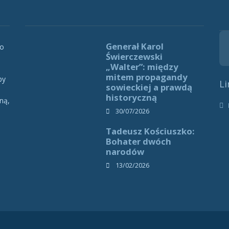
Generał Karol
 o
Świerczewski
„Walter”: między
mitem propagandy
by
Li
sowieckiej a prawdą
historyczną
ną,
h
30/07/2026
Tadeusz Kościuszko:
Bohater dwóch
narodów
13/02/2026