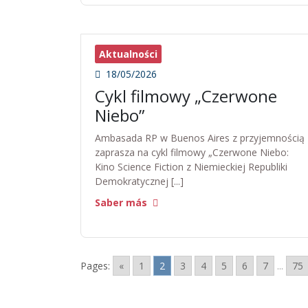
Aktualności
18/05/2026
Cykl filmowy „Czerwone
Niebo”
Ambasada RP w Buenos Aires z przyjemnością
zaprasza na cykl filmowy „Czerwone Niebo:
Kino Science Fiction z Niemieckiej Republiki
Demokratycznej [...]
Saber más
Pages:
«
1
2
3
4
5
6
7
...
75