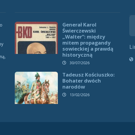
Generał Karol
 o
Świerczewski
„Walter”: między
mitem propagandy
by
Li
sowieckiej a prawdą
historyczną
ną,
h
30/07/2026
Tadeusz Kościuszko:
Bohater dwóch
narodów
13/02/2026