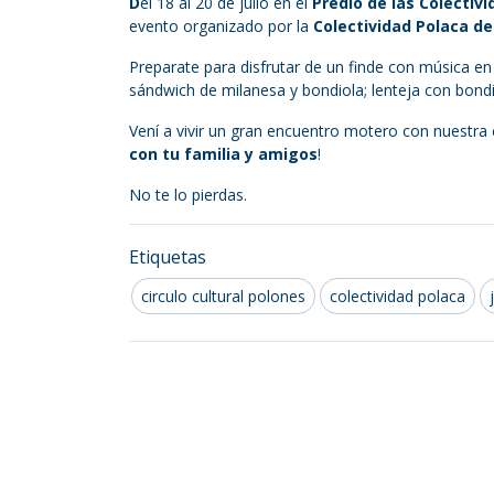
D
el 18 al 20 de julio en el
Predio de las Colectiv
evento organizado por la
Colectividad Polaca de
Preparate para disfrutar de un finde con música en
sándwich de milanesa y bondiola; lenteja con bondi
Vení a vivir un gran encuentro motero con nuestra c
con tu familia y amigos
!
No te lo pierdas.
Etiquetas
circulo cultural polones
colectividad polaca