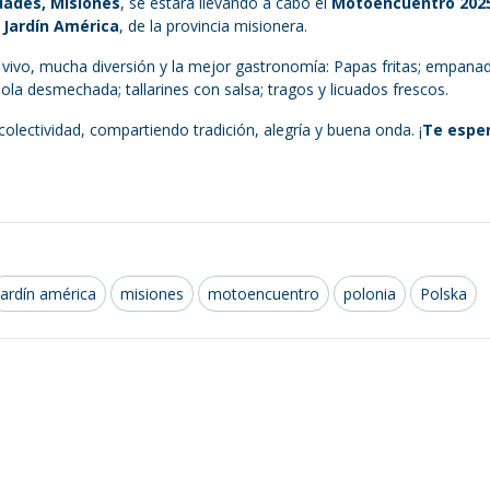
idades, Misiones
, se estará llevando a cabo el
Motoencuentro 202
 Jardín América
, de la provincia misionera.
 vivo, mucha diversión y la mejor gastronomía: Papas fritas; empana
ola desmechada; tallarines con salsa; tragos y licuados frescos.
olectividad, compartiendo tradición, alegría y buena onda. ¡
Te espe
jardín américa
misiones
motoencuentro
polonia
Polska