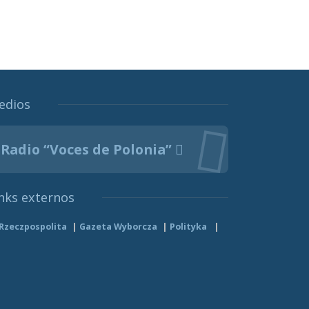
edios
Radio “Voces de Polonia”
nks externos
Rzeczpospolita
Gazeta Wyborcza
Polityka