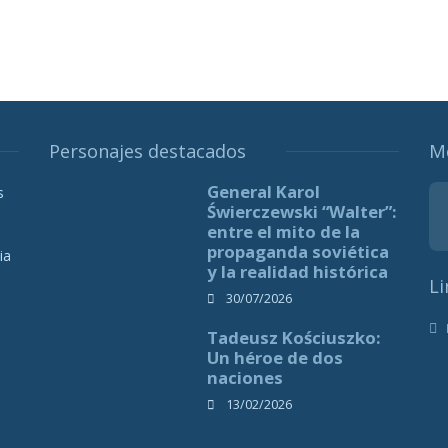
Personajes destacados
M
General Karol
s
Świerczewski “Walter”:
entre el mito de la
propaganda soviética
ia
y la realidad histórica
Li
30/07/2026
Tadeusz Kościuszko:
Un héroe de dos
naciones
13/02/2026