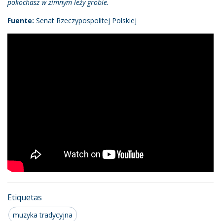
pokochasz w zimnym leży grobie.
Fuente:
Senat Rzeczypospolitej Polskiej
Etiquetas
muzyka tradycyjna