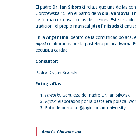
El padre
Dr. Jan Sikorski
relata que una de las co
Górczewska 15, en el barrio de
Wola, Varsovia
. E
se forman extensas colas de clientes. Este estable
tradición, el propio mariscal
Józef Piłsudski
enviab
En la
Argentina
, dentro de la comunidad polaca, 
pączki
elaborados por la pastelera polaca
Iwona 
exquisita calidad.
Consultor:
Padre Dr. Jan Sikorski
Fotografías:
Faworki
. Gentileza del Padre Dr. Jan Sikorski.
Pączki
elaborados por la pastelera polaca Iw
Foto de portada: @jagiellonian_university
Andrés Chowanczak