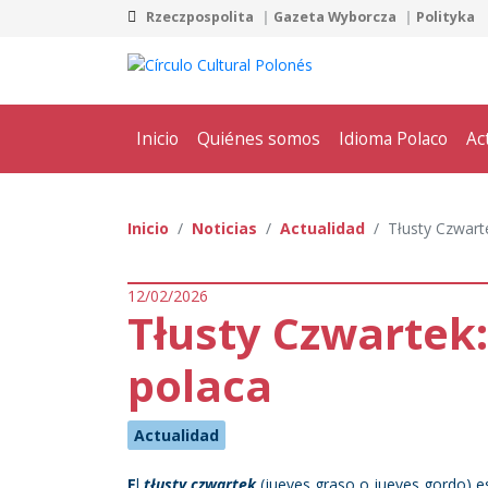
Rzeczpospolita
Gazeta Wyborcza
Polityka
Inicio
Quiénes somos
Idioma Polaco
Ac
Inicio
Noticias
Actualidad
Tłusty Czwarte
12/02/2026
Tłusty Czwartek:
polaca
Actualidad
E
l
tłusty czwartek
(jueves graso o jueves gordo) es