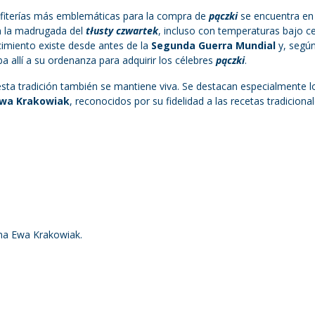
nfiterías más emblemáticas para la compra de
pączki
se encuentra en 
n la madrugada del
tłusty czwartek
, incluso con temperaturas bajo ce
cimiento existe desde antes de la
Segunda Guerra Mundial
y, según
a allí a su ordenanza para adquirir los célebres
pączki
.
esta tradición también se mantiene viva. Se destacan especialmente l
Ewa Krakowiak
, reconocidos por su fidelidad a las recetas tradiciona
ona Ewa Krakowiak.