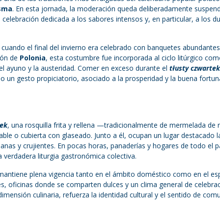
sma
. En esta jornada, la moderación queda deliberadamente suspend
celebración dedicada a los sabores intensos y, en particular, a los d
 cuando el final del invierno era celebrado con banquetes abundantes
ción de
Polonia
, esta costumbre fue incorporada al ciclo litúrgico co
el ayuno y la austeridad. Comer en exceso durante el
tłusty czwartek
 un gesto propiciatorio, asociado a la prosperidad y la buena fortun
ek
, una rosquilla frita y rellena —tradicionalmente de mermelada de 
le o cubierta con glaseado. Junto a él, ocupan un lugar destacado l
livianas y crujientes. En pocas horas, panaderías y hogares de todo el p
verdadera liturgia gastronómica colectiva.
antiene plena vigencia tanto en el ámbito doméstico como en el es
ales, oficinas donde se comparten dulces y un clima general de celebra
mensión culinaria, refuerza la identidad cultural y el sentido de com