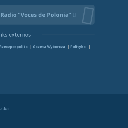
Radio “Voces de Polonia”
nks externos
Rzeczpospolita
Gazeta Wyborcza
Polityka
vados