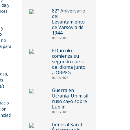
ida y
82° Aniversario
ulces
del
Levantamiento
de Varsovia de
 y
1944
mo
01/08/2026
no
a para
El Círculo
comienza su
segundo curso
de idioma junto
a ORPEG
rosa,
01/08/2026
as
aís
Guerra en
Ucrania: Un misil
ruso cayó sobre
pacio
Lublin
ción
01/08/2026
unidad.
General Karol
Świerczewski