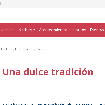
tividades
Noticias
Acontecimientos Históricos
Eventos
k: Una dulce tradición polaca
 Una dulce tradición
 una de las tradiciones más arraigadas del calendario popular polaco