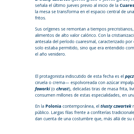
señala el último jueves previo al inicio de la
Cuare
la mesa se transforma en el espacio central de una 
fritos.
Sus orígenes se remontan a tiempos precristianos,
alimentos de alto valor calórico. Con la cristianiza
antesala del período cuaresmal, caracterizado por 
solo estaba permitido, sino que era entendido como
el año venidero.
El protagonista indiscutido de esta fecha es el
pącz
ciruela o crema— espolvoreada con azúcar impalpab
faworki
(o
chrust
), delicadas tiras de masa frita, 
consumen millones de estas especialidades, en una 
En la
Polonia
contemporánea, el
tłusty czwartek
m
público. Largas filas frente a confiterías tradicion
dan cuenta de una costumbre que, más allá de su di