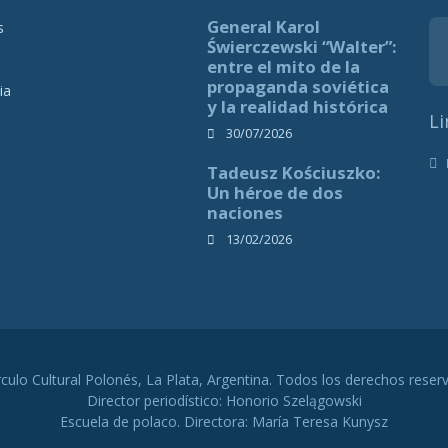
General Karol
s
Świerczewski “Walter”:
entre el mito de la
propaganda soviética
ia
y la realidad histórica
Li
30/07/2026
Tadeusz Kościuszko:
Un héroe de dos
naciones
13/02/2026
rculo Cultural Polonés, La Plata, Argentina. Todos los derechos reser
Director periodístico: Honorio Szelągowski
Escuela de polaco. Directora: María Teresa Kunysz