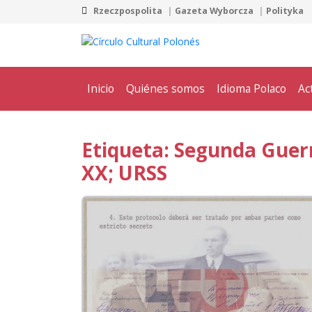
Rzeczpospolita
Gazeta Wyborcza
Polityka
Inicio
Quiénes somos
Idioma Polaco
Ac
Etiqueta: Segunda Guerr
XX; URSS