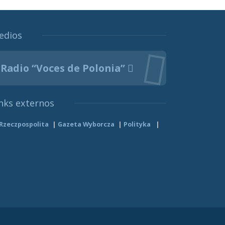
edios
Radio “Voces de Polonia”
nks externos
Rzeczpospolita
Gazeta Wyborcza
Polityka