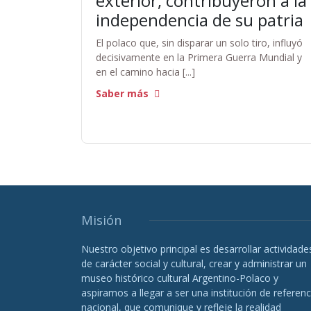
exterior, contribuyeron a la
independencia de su patria
El polaco que, sin disparar un solo tiro, influyó
decisivamente en la Primera Guerra Mundial y
en el camino hacia [...]
Saber más
Misión
Nuestro objetivo principal es desarrollar actividade
de carácter social y cultural, crear y administrar un
museo histórico cultural Argentino-Polaco y
aspiramos a llegar a ser una institución de referenc
nacional, que comunique y refleje la realidad