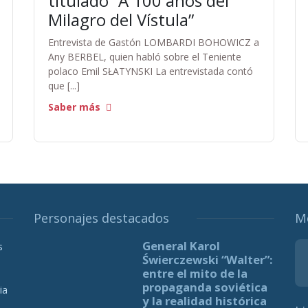
titulado “A 100 años del
Milagro del Vístula”
Entrevista de Gastón LOMBARDI BOHOWICZ a
Any BERBEL, quien habló sobre el Teniente
polaco Emil SŁATYNSKI La entrevistada contó
que [...]
Saber más
Personajes destacados
M
General Karol
s
Świerczewski “Walter”:
entre el mito de la
propaganda soviética
ia
y la realidad histórica