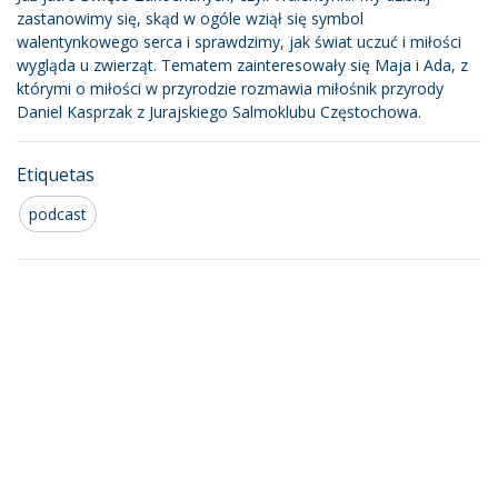
zastanowimy się, skąd w ogóle wziął się symbol
walentynkowego serca i sprawdzimy, jak świat uczuć i miłości
wygląda u zwierząt. Tematem zainteresowały się Maja i Ada, z
którymi o miłości w przyrodzie rozmawia miłośnik przyrody
Daniel Kasprzak z Jurajskiego Salmoklubu Częstochowa.
Etiquetas
podcast