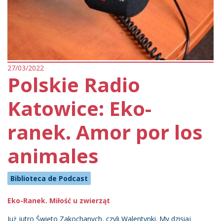
27/03/2022
Polskie Radio
Katowice: Eko-
ranek. Amor por los
animales
Biblioteca de Podcast
Eko-Ranek. Miłość u zwierząt
Już jutro Święto Zakochanych, czyli Walentynki. My dzisiaj