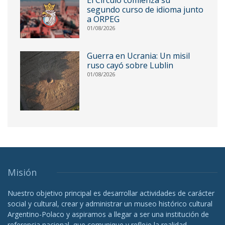
El Círculo comienza su
segundo curso de idioma junto
a ORPEG
01/08/2026
Guerra en Ucrania: Un misil
ruso cayó sobre Lublin
01/08/2026
Misión
Nuestro objetivo principal es desarrollar actividades de carácter
social y cultural, crear y administrar un museo histórico cultural
Argentino-Polaco y aspiramos a llegar a ser una institución de
referencia nacional, que comunique y refleje la realidad