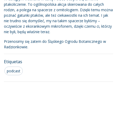
ptakoliczenie. To ogólnopolska akcja skierowana do całych
rodzin, a polega na spacerze z ornitologiem. Dzięki temu można
poznać gatunki ptaków, ale też ciekawostki na ich temat. I jak
nie trudno się domyśleć, my na takim spacerze byliśmy –
oczywiście z ekorankowym mikrofonem, dzięki czemu ci, którzy
nie byli, będą właśnie teraz.
Przenosimy się zatem do Śląskiego Ogrodu Botanicznego w
Radzionkowie.
Etiquetas
podcast