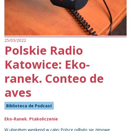
25/03/2022
Polskie Radio
Katowice: Eko-
ranek. Conteo de
aves
Biblioteca de Podcast
Eko-Ranek. Ptakoliczenie
W ubiegłym weekend w całej Polsce odbyło się zimowe