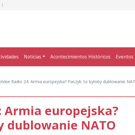
tividades
Noticias
Acontecimientos Históricos
Eventos
olskie Radio 24: Armia europejska? Paszyk: to byłoby dublowanie NA
: Armia europejska?
by dublowanie NATO