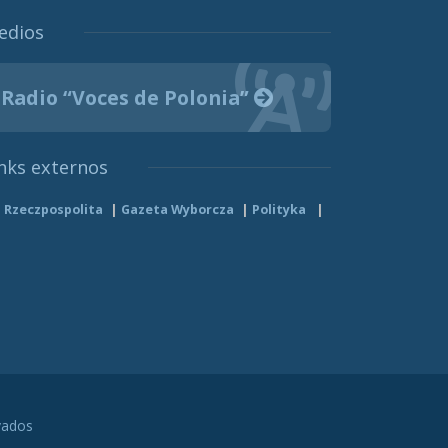
edios
Radio “Voces de Polonia”
nks externos
Rzeczpospolita
Gazeta Wyborcza
Polityka
vados