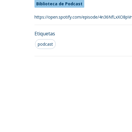
Biblioteca de Podcast
https://open.spotify.com/episode/4n36NfLxXO8p
Etiquetas
podcast