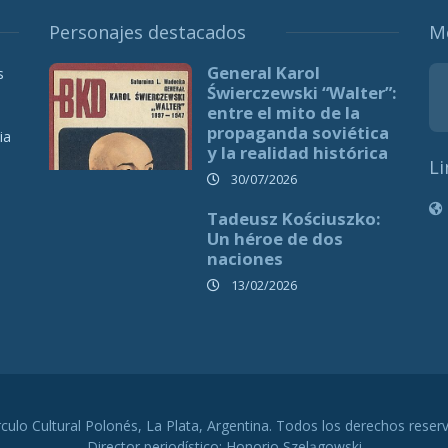
Personajes destacados
M
General Karol
s
Świerczewski “Walter”:
entre el mito de la
propaganda soviética
ia
y la realidad histórica
Li
30/07/2026
Tadeusz Kościuszko:
Un héroe de dos
naciones
13/02/2026
rculo Cultural Polonés, La Plata, Argentina. Todos los derechos reser
Director periodístico: Honorio Szelągowski