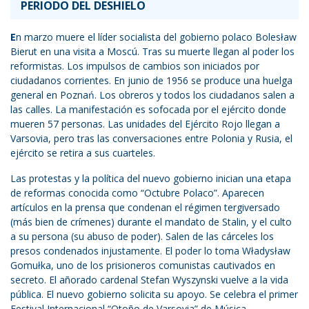
PERIODO DEL DESHIELO
E
n marzo muere el líder socialista del gobierno polaco Bolesław
Bierut en una visita a Moscú. Tras su muerte llegan al poder los
reformistas. Los impulsos de cambios son iniciados por
ciudadanos corrientes. En junio de 1956 se produce una huelga
general en Poznań. Los obreros y todos los ciudadanos salen a
las calles. La manifestación es sofocada por el ejército donde
mueren 57 personas. Las unidades del Ejército Rojo llegan a
Varsovia, pero tras las conversaciones entre Polonia y Rusia, el
ejército se retira a sus cuarteles.
Las protestas y la política del nuevo gobierno inician una etapa
de reformas conocida como “Octubre Polaco”. Aparecen
artículos en la prensa que condenan el régimen tergiversado
(más bien de crímenes) durante el mandato de Stalin, y el culto
a su persona (su abuso de poder). Salen de las cárceles los
presos condenados injustamente. El poder lo toma Władysław
Gomułka, uno de los prisioneros comunistas cautivados en
secreto. El añorado cardenal Stefan Wyszynski vuelve a la vida
pública. El nuevo gobierno solicita su apoyo. Se celebra el primer
Festival Internacional “Otoño de Varsovia” de Música