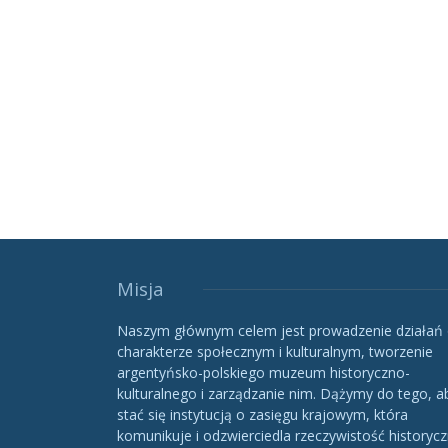
Misja
Naszym głównym celem jest prowadzenie działań
charakterze społecznym i kulturalnym, tworzenie
argentyńsko-polskiego muzeum historyczno-
kulturalnego i zarządzanie nim. Dążymy do tego, a
stać się instytucją o zasięgu krajowym, która
komunikuje i odzwierciedla rzeczywistość historycz