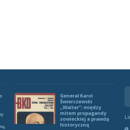
Generał Karol
 o
Świerczewski
„Walter”: między
mitem propagandy
by
Li
sowieckiej a prawdą
historyczną
ną,