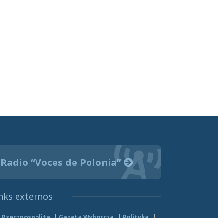
Radio “Voces de Polonia”
nks externos
Rzeczpospolita
Gazeta Wyborcza
Polityka